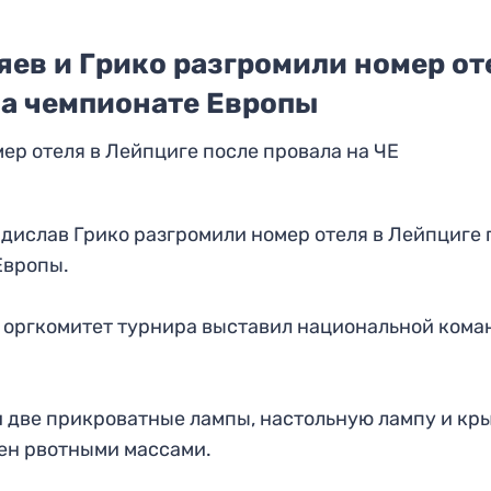
ев и Грико разгромили номер от
на чемпионате Европы
ер отеля в Лейпциге после провала на ЧЕ
дислав Грико разгромили номер отеля в Лейпциге 
Европы.
 оргкомитет турнира выставил национальной кома
и две прикроватные лампы, настольную лампу и кр
рен рвотными массами.