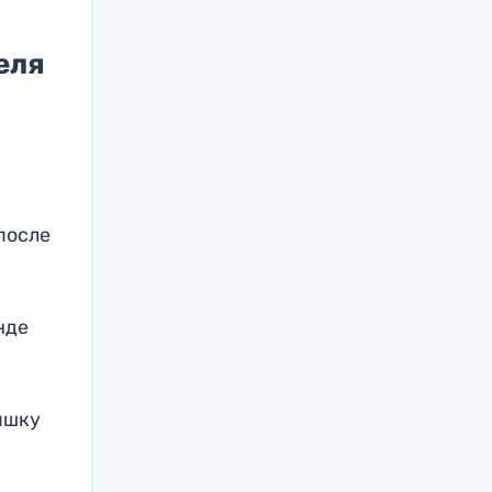
еля
после
нде
ышку