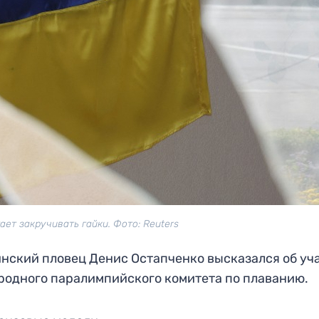
ет закручивать гайки. Фото: Reuters
ский пловец Денис Остапченко высказался об уч
родного паралимпийского комитета по плаванию.