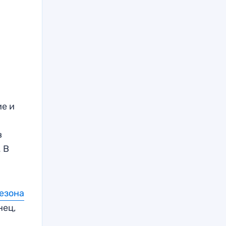
ие и
в
 В
езона
нец,