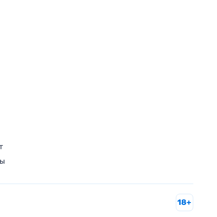
т
ры
18+