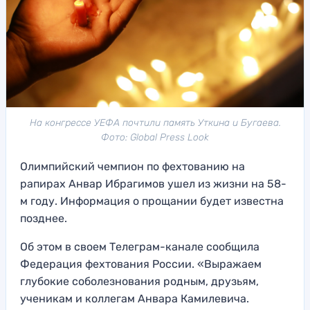
На конгрессе УЕФА почтили память Уткина и Бугаева.
Фото: Global Press Look
Олимпийский чемпион по фехтованию на
рапирах Анвар Ибрагимов ушел из жизни на 58-
м году. Информация о прощании будет известна
позднее.
Об этом в своем Телеграм-канале сообщила
Федерация фехтования России. «Выражаем
глубокие соболезнования родным, друзьям,
ученикам и коллегам Анвара Камилевича.