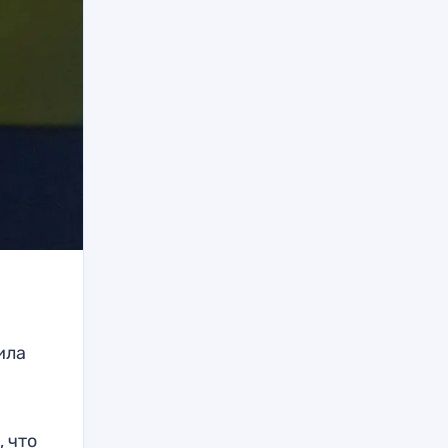
ила
 что