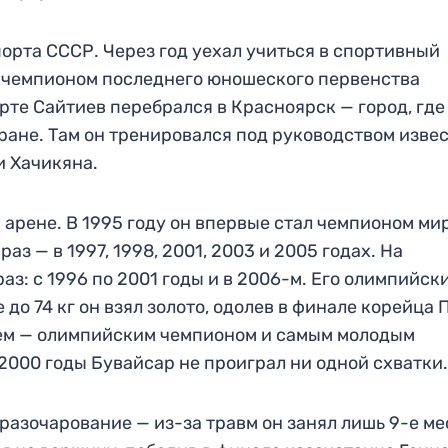
порта СССР. Через год уехал учиться в спортивный
ал чемпионом последнего юношеского первенства
рте Сайтиев перебрался в Красноярск — город, где
тране. Там он тренировался под руководством изве
и Хачикяна.
 арене. В 1995 году он впервые стал чемпионом мир
аз — в 1997, 1998, 2001, 2003 и 2005 годах. На
з: с 1996 по 2001 годы и в 2006-м. Его олимпийск
е до 74 кг он взял золото, одолев в финале корейца 
цем — олимпийским чемпионом и самым молодым
 2000 годы Бувайсар не проиграл ни одной схватки.
разочарование — из-за травм он занял лишь 9-е ме