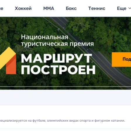
ие
Хоккей
MMA
Бокс
Теннис
Еще
Специализируется на футболе, олимпийских видах спорта и фигурном катании.