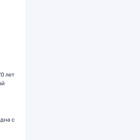
0 лет
ой
одна с