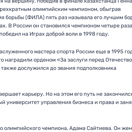
ся на вершину, победив в финале казахстанца Генн
л трехкратным олимпийским чемпионом, обыграв
я борьбы (ФИЛА) пять раз называла его лучшим бо
одах. В России он становился чемпионом четыре раза
обедил на Играх доброй воли в 1998 году.
аслуженного мастера спорта России еще в 1995 год
го наградили орденом «За заслуги перед Отечество
н также дослужился до звания подполковника
вершает карьеру. Но на этом его путь не закончилс
й университет управления бизнеса и права и заня
о олимпийского чемпиона, Адама Сайтиева. Он жен