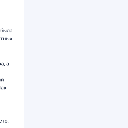
 была
стных
а, а
ий
Пак
сто.