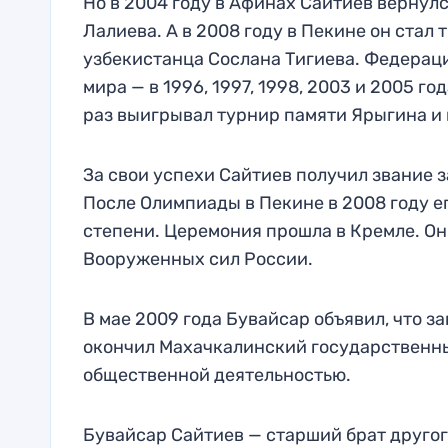
Но в 2004 году в Афинах Сайтиев вернул
Лалиева. А в 2008 году в Пекине он ста
узбекистанца Сослана Тигиева. Федераци
мира — в 1996, 1997, 1998, 2003 и 2005 г
раз выигрывал турнир памяти Ярыгина и п
За свои успехи Сайтиев получил звание з
После Олимпиады в Пекине в 2008 году е
степени. Церемония прошла в Кремле. О
Вооруженных сил России.
В мае 2009 года Бувайсар объявил, что за
окончил Махачкалинский государственны
общественной деятельностью.
Бувайсар Сайтиев — старший брат другог