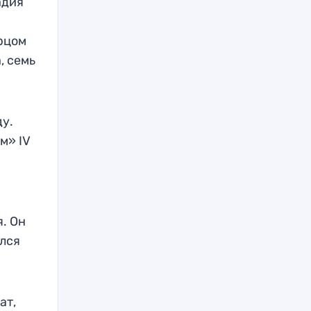
адия
рцом
, семь
у.
м» IV
я. Он
лся
ат,