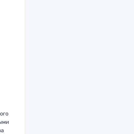
ого
ными
ва