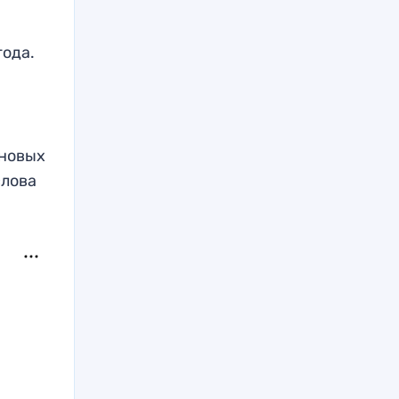
года.
 новых
слова