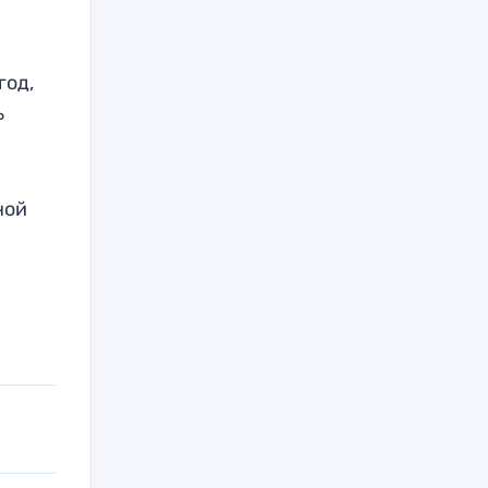
год,
ь
.
ной