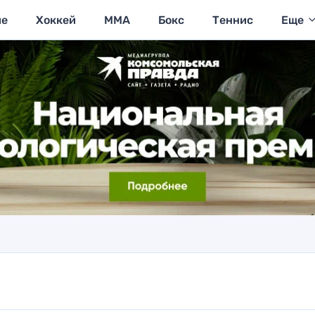
ие
Хоккей
MMA
Бокс
Теннис
Еще