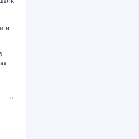
шел к
и, и
б
тае