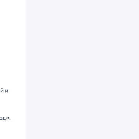
й и
од»,