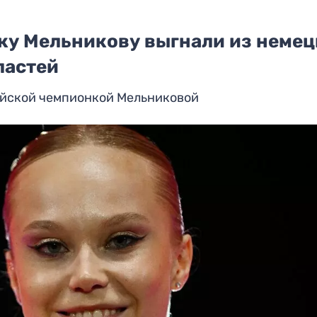
ку Мельникову выгнали из немец
ластей
ийской чемпионкой Мельниковой