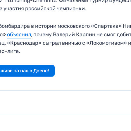
V Tittmoning-Chemnitz. Финальный турнир Бундесл
ез участия российской чемпионки.
бомбардира в истории московского «Спартака» Ни
мо»
объяснил
, почему Валерий Карпин не смог доби
ец, «Краснодар» сыграл вничью с «Локомотивом» 
ер-лиге.
шись на нас в Дзене!