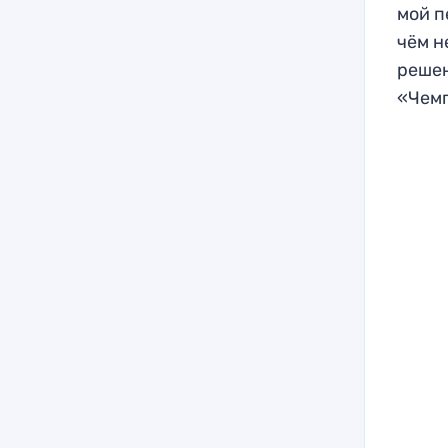
мой п
чём н
решен
«Чем