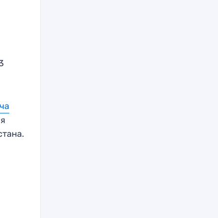
3
тча
ая
тана.