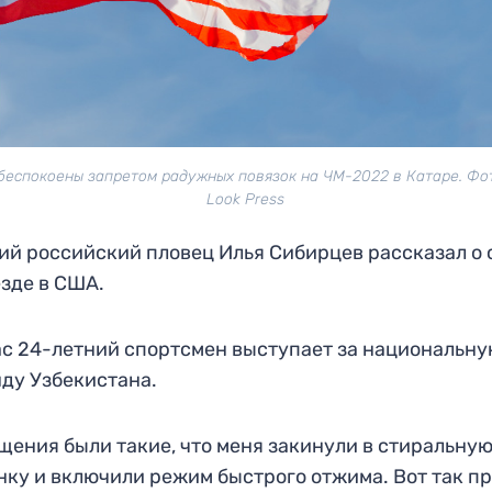
беспокоены запретом радужных повязок на ЧМ-2022 в Катаре. Фото
Look Press
й российский пловец Илья Сибирцев рассказал о 
зде в США.
с 24-летний спортсмен выступает за национальн
ду Узбекистана.
ения были такие, что меня закинули в стиральну
ку и включили режим быстрого отжима. Вот так п