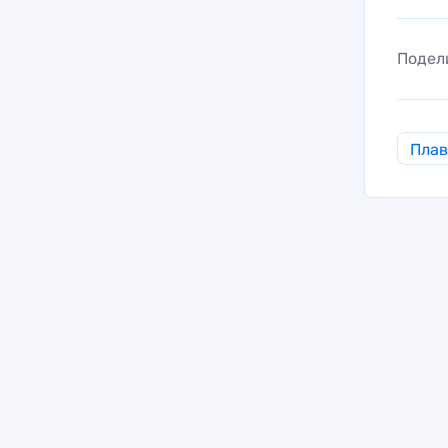
Подел
Пла