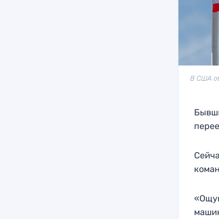
В США о
Бывши
перее
Сейча
коман
«Ощущ
машин