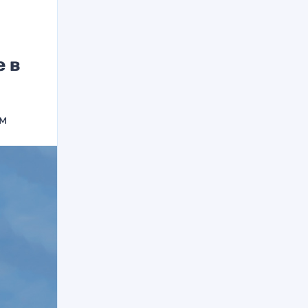
е в
ем