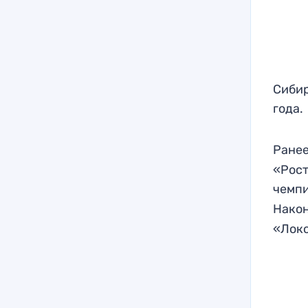
Сибир
года.
Ранее
«Рост
чемпи
Након
«Локо