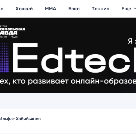
ие
Хоккей
MMA
Бокс
Теннис
Еще
Ильфат Хабибьянов