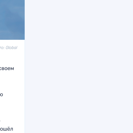
: Global
своем
ую
ю
рошёл