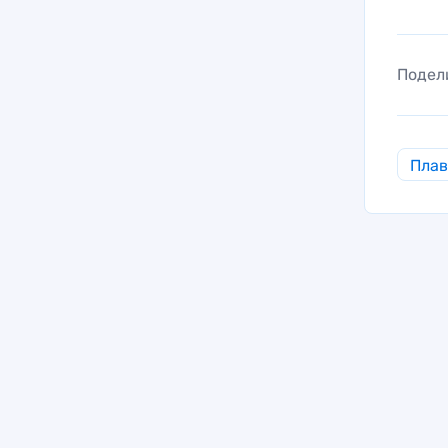
Подел
Пла