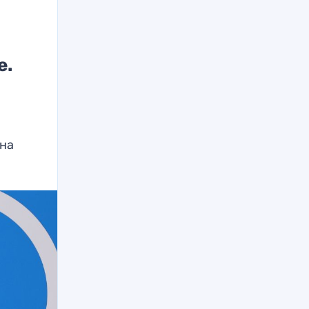
е.
 на