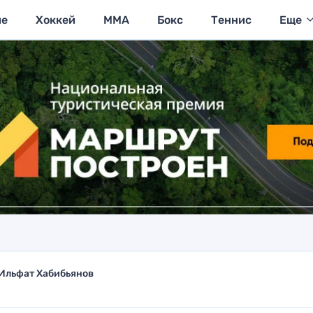
ие
Хоккей
MMA
Бокс
Теннис
Еще
Ильфат Хабибьянов