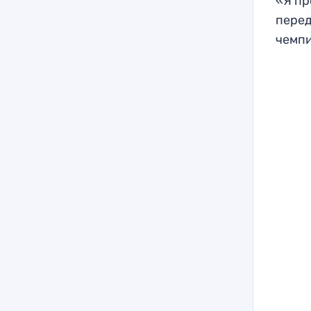
«Я пр
перед
чемпи