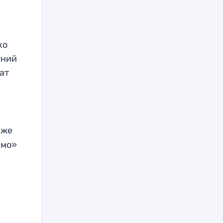
ко
тний
ат
кже
амо»