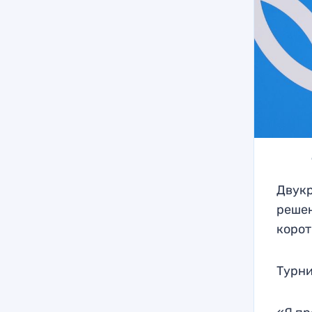
Двукр
решен
корот
Турни