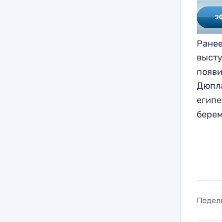
Ранее
выст
появи
Дюпл
египе
берем
Подел