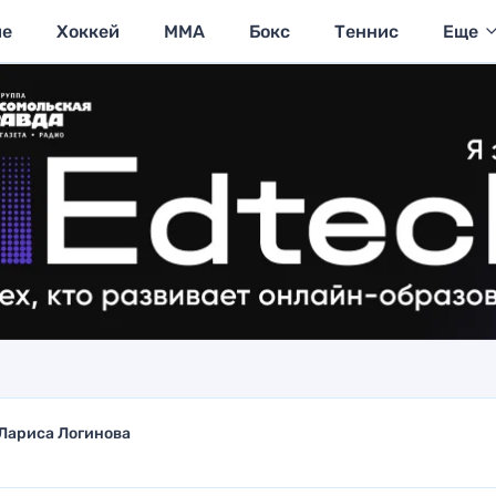
ие
Хоккей
MMA
Бокс
Теннис
Еще
Лариса Логинова