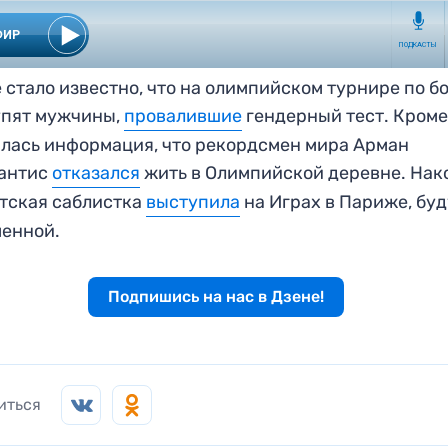
 стало известно, что на олимпийском турнире по б
упят мужчины,
провалившие
гендерный тест. Кроме 
лась информация, что рекордсмен мира Арман
антис
отказался
жить в Олимпийской деревне. Нак
тская саблистка
выступила
на Играх в Париже, бу
енной.
Подпишись на нас в Дзене!
иться