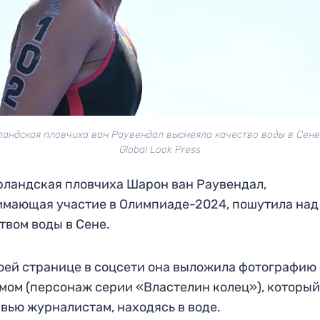
андская пловчиха ван Раувендал высмеяла качество воды в Сене
Global Look Press
ландская пловчиха Шарон ван Раувендал,
мающая участие в Олимпиаде-2024, пошутила над
твом воды в Сене.
оей странице в соцсети она выложила фотографию 
мом (персонаж серии «Властелин колец»), который
вью журналистам, находясь в воде.