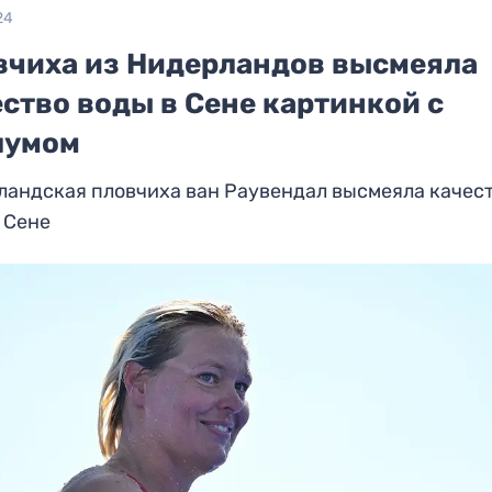
24
вчиха из Нидерландов высмеяла
ство воды в Сене картинкой c
лумом
ландская пловчиха ван Раувендал высмеяла качес
 Сене