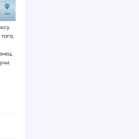
оксу
того,
онец,
дучи