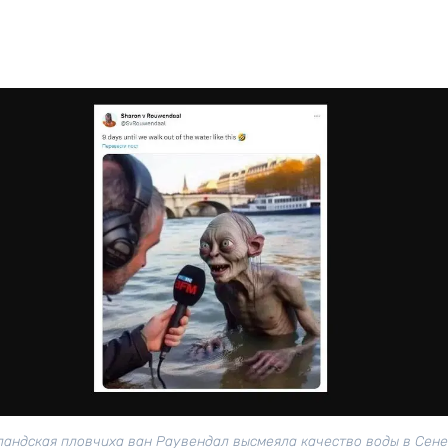
андская пловчиха ван Раувендал высмеяла качество воды в Сене