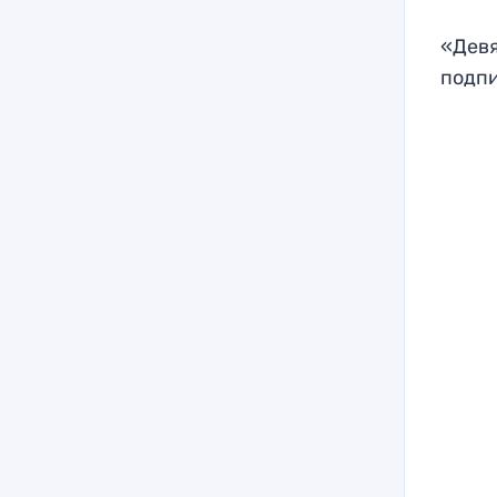
«Девя
подпи