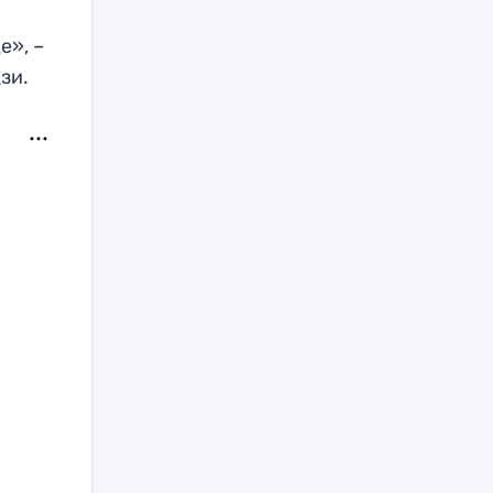
е», –
зи.