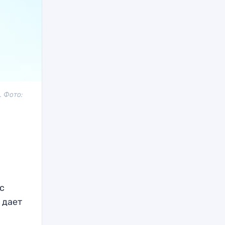
. Фото:
с
 дает