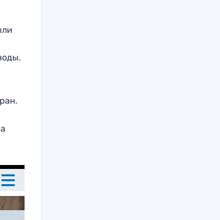
ыли
воды.
ран.
на