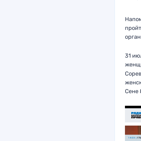
Напом
пройт
орган
31 ию
женщ
Сорев
женск
Сене 