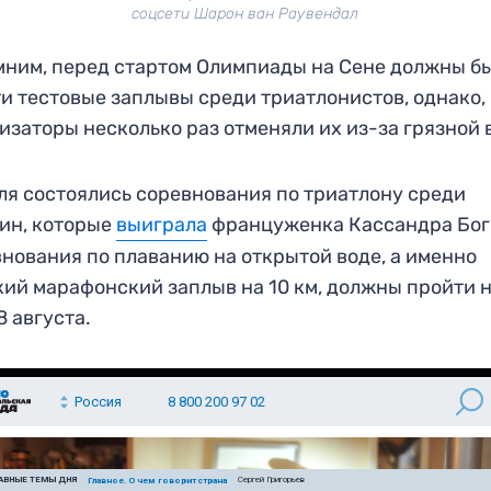
соцсети Шарон ван Раувендал
ним, перед стартом Олимпиады на Сене должны б
и тестовые заплывы среди триатлонистов, однако,
изаторы несколько раз отменяли их из-за грязной 
ля состоялись соревнования по триатлону среди
ин, которые
выиграла
француженка Кассандра Бог
нования по плаванию на открытой воде, а именно
ий марафонский заплыв на 10 км, должны пройти 
8 августа.