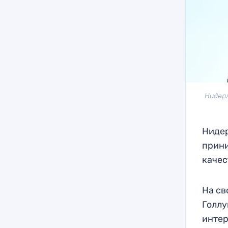
Нидерл
Нидер
прини
качес
На св
Голлу
интер