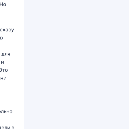
 Но
Техасу
 в
 для
 и
Это
они
ельно
дели в