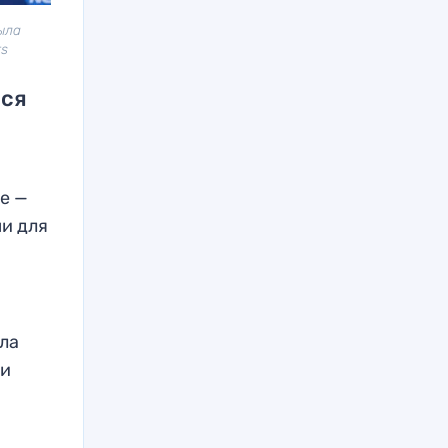
ыла
rs
лся
е —
ми для
с
ала
ии