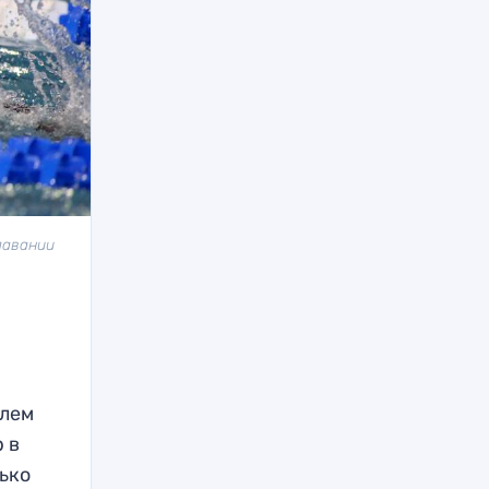
лавании
олем
 в
лько