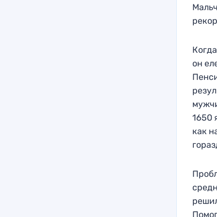
Мальч
рекор
Когда
он ел
Пенси
резул
мужчи
1650 
как н
гораз
Пробл
средн
решил
Помог