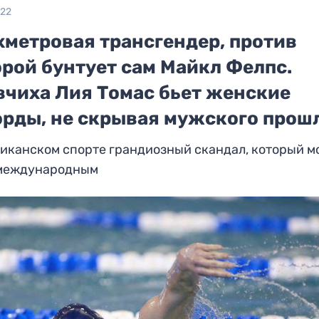
022
хметровая трансгендер, против
орой бунтует сам Майкл Фелпс.
вчиха Лия Томас бьет женские
орды, не скрывая мужского прош
иканском спорте грандиозный скандал, который м
 международным