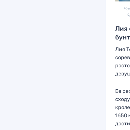
Но
с
Лия 
бунт
Лия Т
сорев
росто
девуш
Ее ре
сходу
кроле
1650 
дости