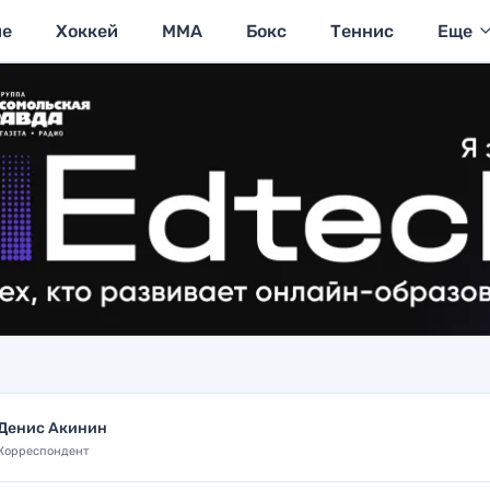
ие
Хоккей
MMA
Бокс
Теннис
Еще
Денис Акинин
Корреспондент