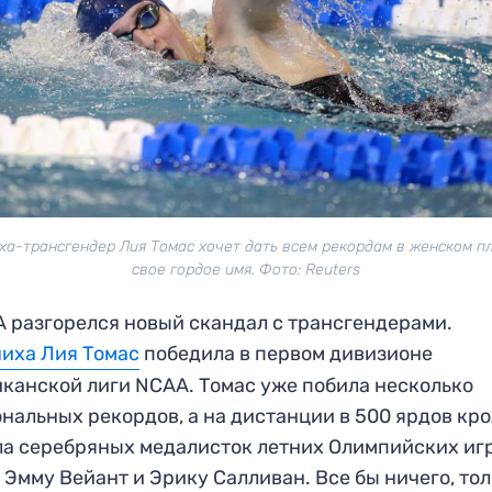
ха-трансгендер Лия Томас хочет дать всем рекордам в женском п
свое гордое имя. Фото: Reuters
 разгорелся новый скандал с трансгендерами.
иха Лия Томас
победила в первом дивизионе
канской лиги NCAA. Томас уже побила несколько
нальных рекордов, а на дистанции в 500 ярдов кр
а серебряных медалисток летних Олимпийских игр
 Эмму Вейант и Эрику Салливан. Все бы ничего, то