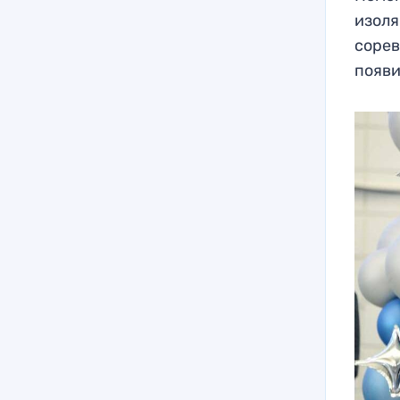
изоля
сорев
появи