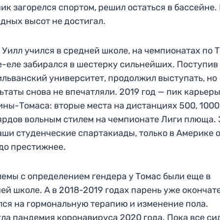
ик загорелся спортом, решил остаться в бассейне.
дных высот не достигал.
 Уилл учился в средней школе, на чемпионатах по 
е-еле забирался в шестерку сильнейших. Поступив
льванский университет, продолжил выступать, но
ьтаты снова не впечатляли. 2019 год — пик карьеры
ны-Томаса: вторые места на дистанциях 500, 1000
ярдов вольным стилем на чемпионате Лиги плюща. 
аши студенческие спартакиады, только в Америке 
до престижнее.
емы с определением гендера у Томас были еще в
ей школе. А в 2018-2019 годах парень уже окончат
ся на гормональную терапию и изменение пола.
ла пандемия коронавируса 2020 года. Пока все си