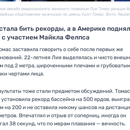
вая звезда американского женского плавания Лия Томас раньше б
редним спортсменом-мужчиной по имени Уилл Томас. Фото: Reute
стала бить рекорды, а в Америке подня
 с участием Майкла Фелпса
омас заставила говорить о себе после первых же
нований. 22-летняя Лия выделялась и чисто внешн
м под 2 метра, широченными плечами и грубоваты
ки чертами лица.
зультаты тоже стали предметом обсуждений. Тома
 установила рекорд бассейна на 500 ярдов, выигр
м на 200 и не оставила никому шансов на дистанц
метров. Впечатлял и отрыв от соперниц, иногда он
гал 38 секунд, что по мерам плавания — вечность.