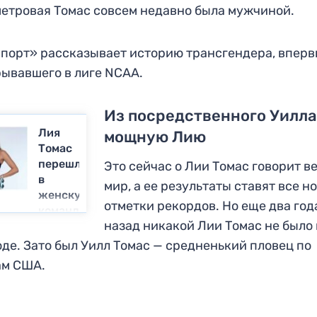
етровая Томас совсем недавно была мужчиной.
порт» рассказывает историю трансгендера, впер
ывавшего в лиге NCAA.
Из посредственного Уилла
Лия
мощную Лию
Томас
перешла
Это сейчас о Лии Томас говорит в
в
мир, а ее результаты ставят все н
женскую
отметки рекордов. Но еще два год
команду
назад никакой Лии Томас не было 
и
уступила
де. Зато был Уилл Томас — средненький пловец по
другой
ам США.
транс-
персоне