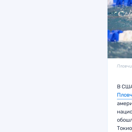
Пловчи
В США
Пловч
амери
нацио
обошл
Токио