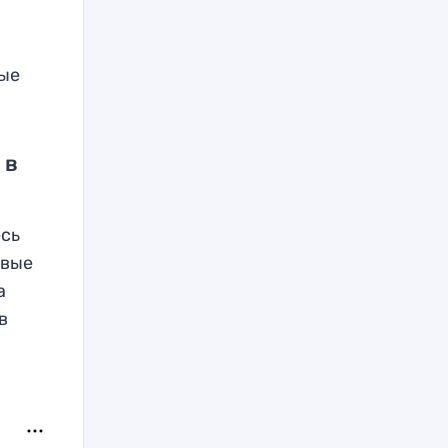
вые
 в
есь
овые
а
в