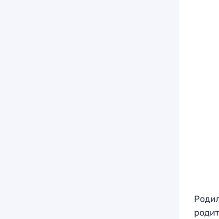
Родил
родит