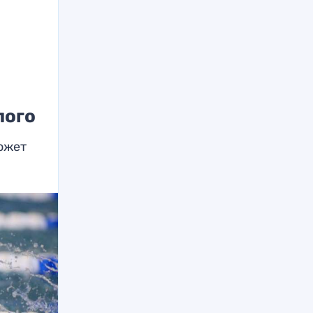
лого
ожет