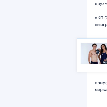
двухм
«КП С
выигр
приро
мерк