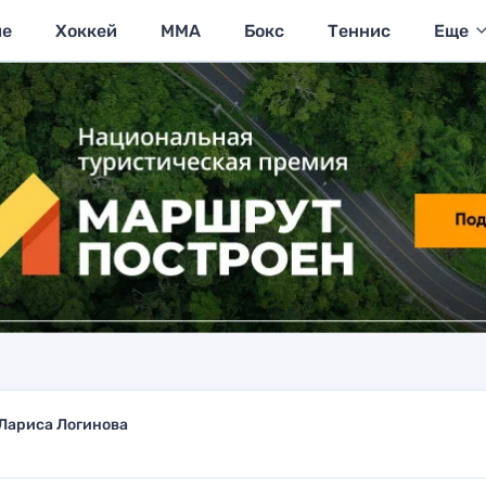
ие
Хоккей
MMA
Бокс
Теннис
Еще
Лариса Логинова