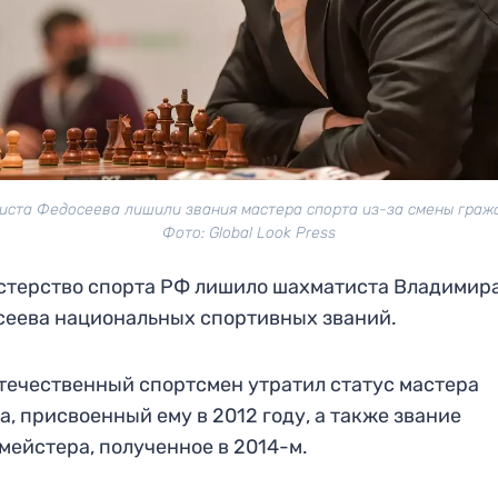
ста Федосеева лишили звания мастера спорта из-за смены граж
Фото: Global Look Press
терство спорта РФ лишило шахматиста Владимир
еева национальных спортивных званий.
отечественный спортсмен утратил статус мастера
а, присвоенный ему в 2012 году, а также звание
мейстера, полученное в 2014-м.