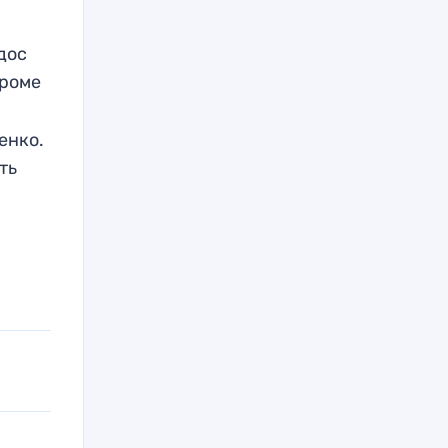
дос
Кроме
енко.
ть