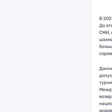
В 202
До эт
СМИ, 
шахма
больш
сорев
Данны
допус
турни
Межд
возвр
нацио
инди