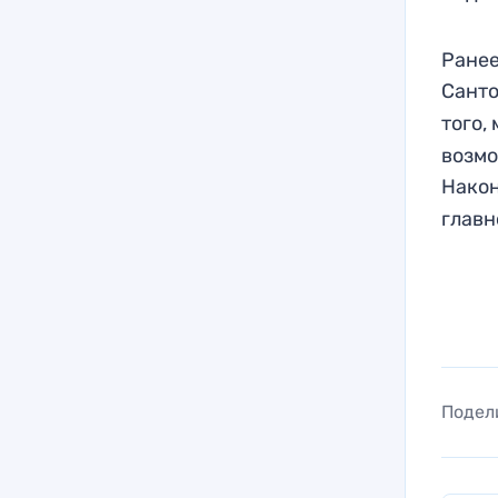
Ранее
Сант
того,
возмо
Нако
главн
Подел