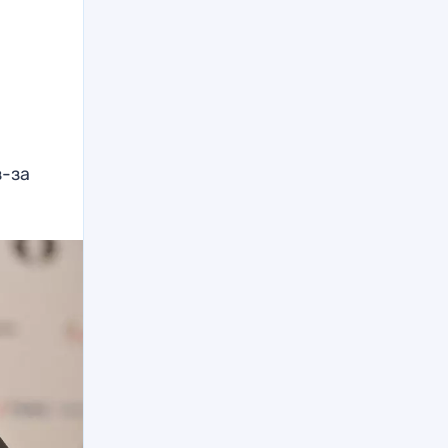
е
з-за