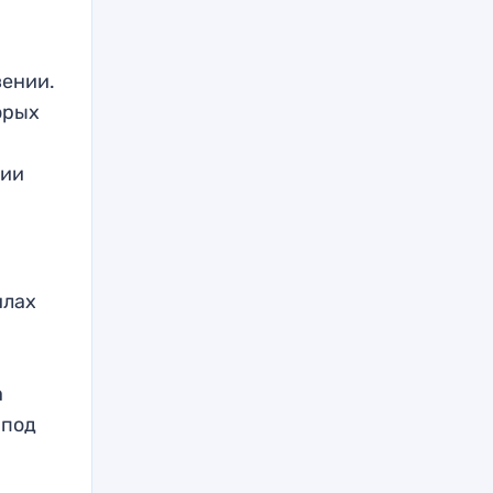
вении.
орых
нии
илах
а
 под