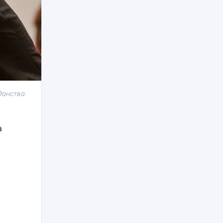
данства.
а