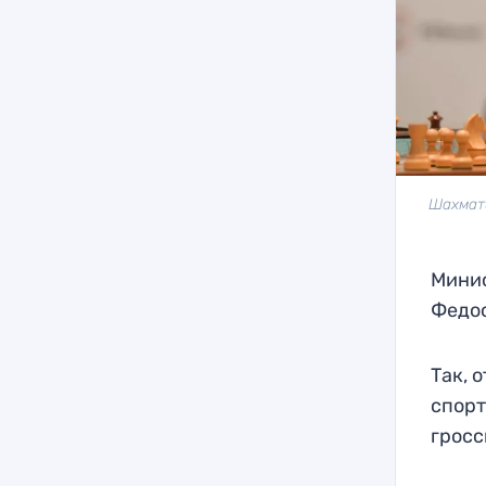
Шахмати
Минис
Федос
Так, 
спорт
гросс