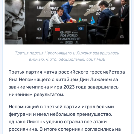
Третья партия Непомнящего и Лижэня завершилась
вничью. Фото: официальный сайт FIDE
Третья партия матча российского гроссмейстера
Яна Непомнящего с китайцем Дин Лижэнем за
звание чемпиона мира 2023 года завершилась
ничейным результатом.
Непомнящий в третьей партии играл белыми
фигурами и имел небольшое преимущество,
однако Лижэнь удачно отразил все атаки
россиянина. В итоге соперники согласились на