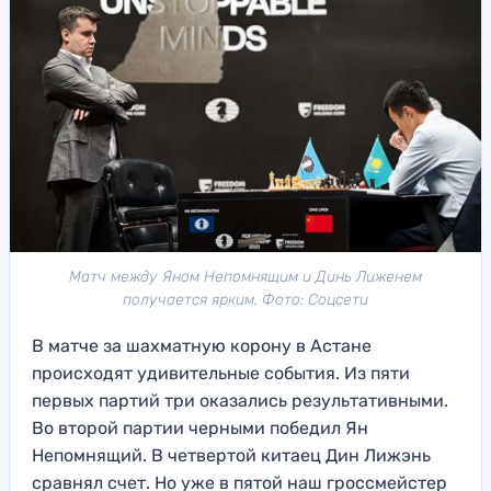
Матч между Яном Непомнящим и Динь Лиженем
получается ярким. Фото: Соцсети
В матче за шахматную корону в Астане
происходят удивительные события. Из пяти
первых партий три оказались результативными.
Во второй партии черными победил Ян
Непомнящий. В четвертой китаец Дин Лижэнь
сравнял счет. Но уже в пятой наш гроссмейстер