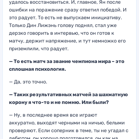
удалось вос
становиться.
И, главное, Ян после
ошибки
на поражение сразу отве
тил победой. И
э
то радует. Т
о есть не выпускае
м инициативу
.
Только Дин Лижэнь голову поднял,
стал уже
дерзко г
оворить в интервью
, что он готов
к
матчу, держ
ит напряжение
, и тут немножко е
го
приземлили
, что радует.
— То есть матч за звание чемпиона мира – это
спло
шная психологи
я.
— Д
а, это точ
но.
— Таких результативных матч
ей за
шахматную
корону я что-то и не помню. Или был
и?
— Ну, в последнее время все играют
аккуратно, выходят черными на ничью, белыми
проверяют. Если соперник в теме, ты не угадал с
дебютом, он хорошо подготовился, он как на