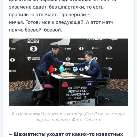
экзамене сдает, без шпаргалки, то есть
правильно отвечает. Проверили –
ничья. Готовимся к следующей. А этот матч
прямо боевой-боевой.
Ян Непомнящий выиграл у китайца Дин Лижэня вторую
партию черными. Фото: Соцсети
— Шахматисты уходят от каких-то изве
стных