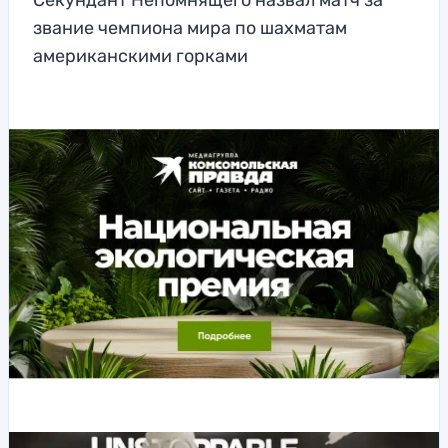
Секундант Непомнящего назвал матч за
звание чемпиона мира по шахматам
американскими горками