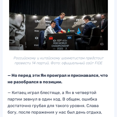
Российскому и китайскому шахматистам предстоит
провести 14 партий. Фото: официальный сайт FIDE
— Но
перед эти Ян проиграл и признавался, чт
о
не разобрался в позиции
.
— Китаец
играл блестяще, а Ян в четвертой
партии зевнул
в один ход
. В общем, ошибка
достаточно груба
я для такого уро
вня. Слава
богу
, после поражения
у нас был день отдыха
,