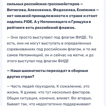
сильных российских гроссмейстеров —
Витюгова, Алексеенко, Федосеев
а, Есипенко —
нет никакой принадлежности к стране и стоит
надпись
FIDE
.
А у Непомнящего и Грищука в
рейтинге есть российский флажок
.
— Они просто выступают под флагом ФИД
Е. То
есть, они
не могут выступать в определенных
соревнован
иях под российским флаг
ом, и то же
самое Не
помнящий, он и сейчас на матче, и до
этого вы
ступал под флагом ФИД
Е
—
Наши шахматисты переходят в
сборны
е
других стран?
— Часть людей поуходила. К сожалению, это
жизнь. Я думаю, что тут несколько факторов.
Общая ситуация, конечно, влияет. Во-вторых,
бывает так, что недостаточно поддерживают