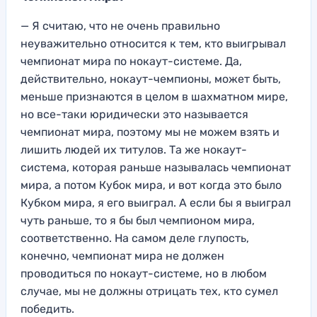
— Я считаю,
что не очень прав
ильно
неуважительно относится к тем, кто выигрывал
чемпионат мира по нокаут-си
стеме. Да,
действитель
но, нокаут-чем
пионы, может быть,
меньше признаются в целом в шахм
атном мире,
но все-та
ки юридически это называется
чемпионат мира, поэ
тому мы не можем взять и
ли
шить людей их титулов
.
Т
а же нокаут-
система,
которая раньше называлась чемпионат
мира, а потом
Кубок мира, и
вот когда это было
Кубком мира, я его выиграл. А
если бы я выиграл
чу
ть раньше, то я бы был чемпионом мира,
со
ответственно. На с
амом деле глупость,
конечно, чемпионат мира не должен
проводиться по нокаут-систем
е, но в любом
случае,
мы не должны отрицать тех, кто су
мел
победить.