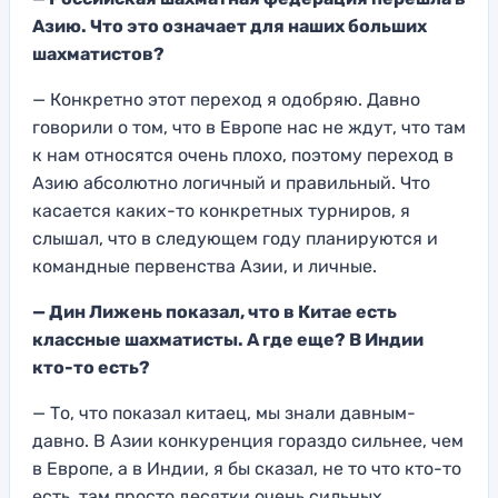
Азию.
Что это означает для наших больших
шахм
атистов?
— Кон
кретно этот переход я одобряю
. Давно
гово
рили о том, что в Европе нас не ждут, что
там
к нам относятся
очень плохо, поэтому пере
ход в
Азию абсолютно логичный и правильный.
Что
касается ка
ких-то конкретных турниров, я
слышал, что в следующем году планиру
ются и
командные первенства
Азии, и личные.
— Дин Лижень показал,
что в Китае есть
классные шахматисты. А где
еще? В Инди
и
кто-то есть?
— То, что показал китаец, мы знали давным-
давно. В Азии конкур
енция гораздо сильнее
, чем
в Европе
, а в Индии,
я бы сказал, не то что кто-то
есть, та
м просто десятки очень сильных