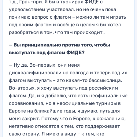
т.д
., Гран-при. Я
бы в турнирах ФИДЕ с
удовольствием участвовал,
но не очень пока
понимаю
вопрос с флагом
– можно ли там играть
под своим флагом
и вообще в целом
я бы хотел
р
азобраться в том, что
там происходит…
— Вы при
нципиально против того, чтобы
выступать под флагом ФИДЕ
?
— Ну да. Во-первых, они меня
дисквалифицировали
на полгода
и теперь под
их
флагом выступать –
это какая-то бессм
ыслица.
Во-вторых, я
хочу выступать под
российским
флагом.
Да, и я добав
лю, что есть неофиц
иальные
соревнования,
но в неофициальные
турниры в
Европе на ближайшие годы
, я думаю, путь для
меня закрыт.
Потому что
в Европе, к
сожалению,
негативно относятся к те
м, кто поддерживает
свою с
трану. Я имею
в виду – к тем, кто