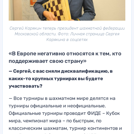
Сергей Карякин теперь президент шахматной федерации
Московской области. Фото: Личная страница Сергея
Карякина в соцсетях
«В Европе негативно относятся к тем, кто
поддерживает свою страну»
—
Сергей, с вас сняли дис
квалификацию,
в
каких-то крупных турнирах вы будете
участвовать
?
— Все тур
ниры в шахматном мире делят
ся на
турниры оф
ициальные и неоф
ициальные.
Официальны
е турниры проводит ФИДЕ
– Кубок
мира, чемп
ионат мира – по быстрым, по
классическим шахматам, турнир ко
нтинентов и