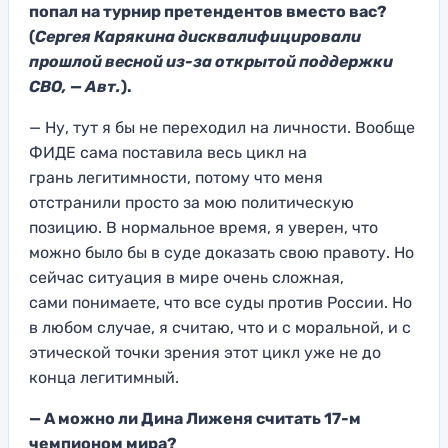
п
опал на турнир претендентов вместо вас
?
(
Сергея Карякина дисквалифицировали
прошлой весной из-за открытой поддержки
СВО, — Авт.
).
— Ну, тут я бы не переходил на личности
. Вообще
ФИДЕ са
ма поставила ве
сь цикл на
грань
легитимности, потом
у что меня
отстранили
просто за мою политическую
позицию. В нормальн
ое время, я уверен, чт
о
можно было бы в суде док
азать свою правоту
. Но
сейчас
ситуация в мире очень сложная,
сами
понимаете, что все суды
против России.
Но
в любом случае, я
считаю, что и с морал
ьной, и с
этической точк
и зрения этот цикл уже не до
конца легитимный.
— А можно ли Дина Лиженя считать 17-м
чемпионом мира?