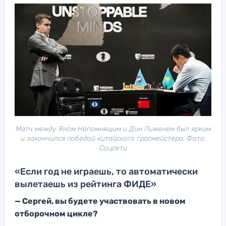
Матч между Яном Непомнящим и Дин Лиженем был ярким
и закончился победой китайского гросмейстера. Фото:
Соцсети
«Если год не играешь, то автоматически
вылетаешь из рейтинга ФИДЕ»
—
Сергей, вы будете участвовать в новом
отборочном
цикле?