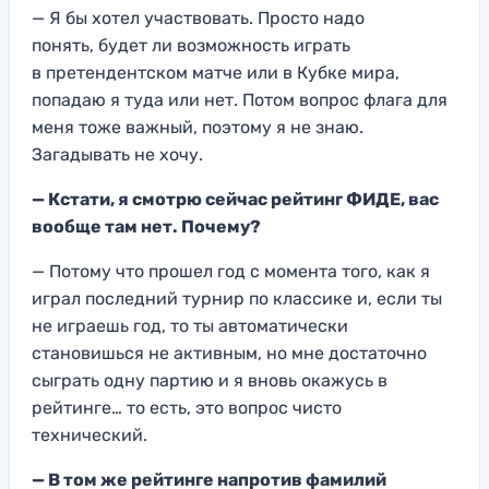
— Я бы хотел участвовать. Просто надо
понять, будет ли возможность играть
в претендентском матче или в Кубке мира,
попадаю я туда или нет. Потом вопрос флага для
меня тоже важный, поэтому я не знаю.
Загадывать не хочу.
— Кстати
, я смотрю сейчас
рейтинг ФИДЕ, в
ас
вообще там нет. Почему?
— Потому чт
о прошел год с моме
нта того, ка
к я
играл последний турнир по класси
ке и, если ты
не играешь год, то
ты автоматически
становишься не активным
, но мне достаточно
сыграть одну партию и я вн
овь окажусь в
рейтинге…
то есть, это вопрос чисто
технический.
—
В том же рейтинге напротив фамилий