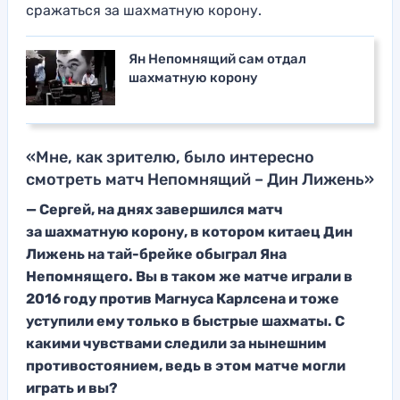
сражаться за шахматную корону.
Ян Непомнящий сам отдал
шахматную корону
«Мне, как зрителю, было интересно
смотреть матч Непомнящий – Дин Лижень»
— С
ергей, на днях завершился матч
за
шахматную корону, в котором китаец Дин
Лижень на тай-брейке обыграл Яна
Непомнящего. Вы в таком же матче играли в
2016 году против Магнуса Карлсена и тоже
уступили ему только в быстрые шахматы.
С
какими чувств
ами следили за нынешним
противостоянием, ведь в этом матче могли
играть и вы?