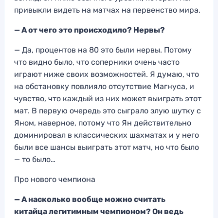
привыкли видеть на матчах на первенство мира.
—
А от чего э
то происходило? Нерв
ы?
— Да, процентов на 80 эт
о были нервы. Потому
чт
о видно было,
что соперники очень часто
играют ниже своих возмо
жностей. Я думаю, чт
о
на обстановку повлияло отсутствие Магнуса,
и
чув
ство, что каждый из них может выиграть этот
мат. В первую очередь это сы
грало злую шутку с
Яном, наверное, потому
что Ян действительн
о
доминировал
в классических шахматах и у него
были
все шансы выиграть э
тот матч, но
что было
— то было…
Про нового чемпиона
— А насколько вообще можно считать
китайца
легитимным ч
емпионом? Он ведь