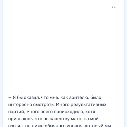
— Я
бы сказал, что мне
, как зрителю, было
интересн
о смотреть. Много результативных
партий, много
всего происходило
, хотя
призн
аюсь, что по качеству м
атч, на мой
взгляд,
он ниже обычного
уровня, к
оторый мы