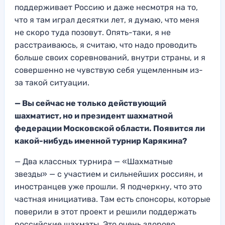
поддерживает Россию и даже
несмотря на то,
что я там
играл десятки лет, я думаю, что
меня
не скоро туда позовут. Оп
ять-таки, я не
расс
траиваюсь, я считаю, что надо проводить
больше своих соревн
ований, внутри страны,
и я
соверше
нно не чувствую себя ущемленным
из-
за такой ситуации.
—
Вы сейчас не только действующий
шахматист, но и президент шахматной
федерации Московской области. Появится ли
какой-нибудь именной турнир Карякина
?
—
Два классных турнира
— «Шахматные
звезды»
— с участием и сильнейших россиян, и
иностранцев уже
прошли.
Я подчеркну, что это
частная инициатив
а. Там есть спонсо
ры, которые
поверили
в этот проект и решили
поддержать
российские шахматы. Это очень здорово.