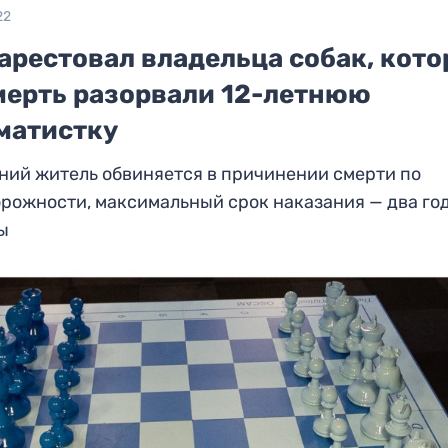
22
арестовал владельца собак, кот
мерть разорвали 12-летнюю
матистку
ний житель обвиняется в причинении смерти по
рожности, максимальный срок наказания — два го
ы