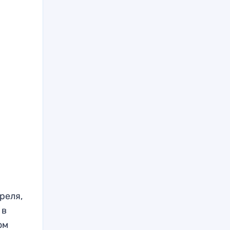
реля,
 в
ом