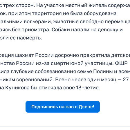
с трех сторон. На участке местный житель содерж
ок, при этом территория не была оборудована
альными вольерами, животные свободно перемеща
аясь без присмотра. Собаки напали на девочку и
зли ее насмерть.
ация шахмат России досрочно прекратила детско
нство России из-за смерти юной участницы. ФШР
ила глубокие соболезнования семье Полины и все
никам соревнований. Ровно через один месяц — 27
а Куникова бы отмечала свое 13-летие.
Подпишись на нас в Дзене!