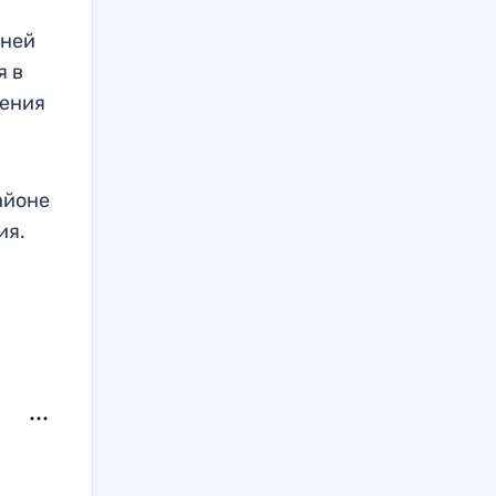
тней
я в
чения
айоне
ия.