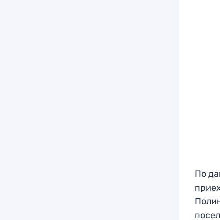
По да
приех
Полин
посел