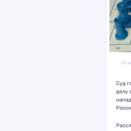
51-л
Суд г
делу 
напад
Росси
Рассл