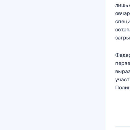
лишь 
овчар
специ
остав
загры
Федер
перве
выраз
участ
Полин