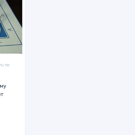
ти по
ому
от