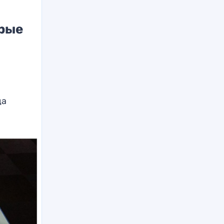
орые
да