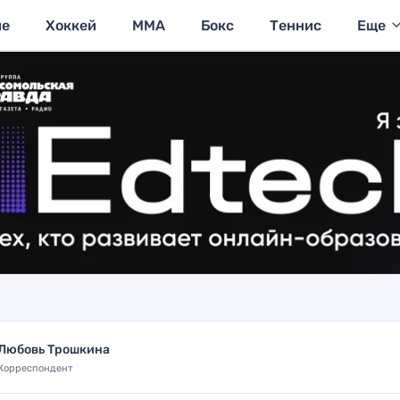
ие
Хоккей
MMA
Бокс
Теннис
Еще
Любовь Трошкина
Корреспондент