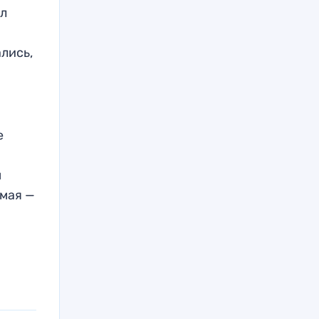
ал
лись,
е
м
 мая —