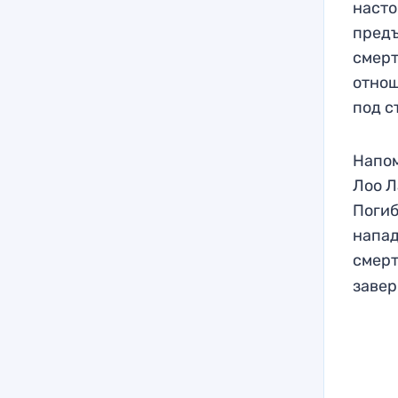
насто
предъ
смерт
отнош
под с
Напом
Лоо Л
Погиб
напад
смерт
завер