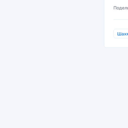
Подел
Шах