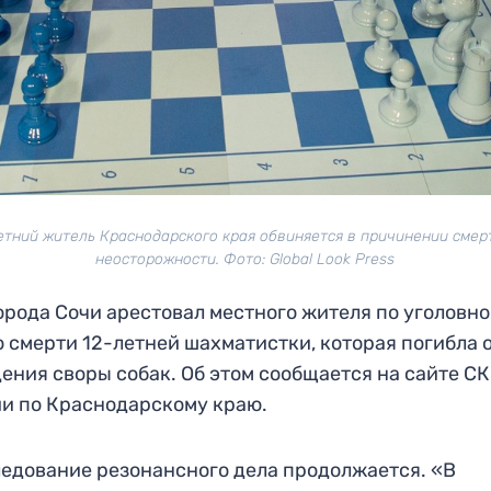
етний житель Краснодарского края обвиняется в причинении смер
неосторожности. Фото: Global Look Press
орода Сочи арестовал местного жителя по уголовн
о смерти 12-летней шахматистки, которая погибла 
ения своры собак. Об этом сообщается на сайте СК
и по Краснодарскому краю.
едование резонансного дела продолжается. «В