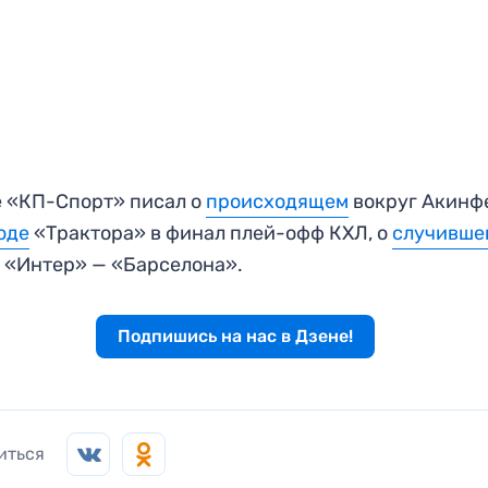
 «КП-Спорт» писал о
происходящем
вокруг Акинф
оде
«Трактора» в финал плей-офф КХЛ, о
случивше
 «Интер» — «Барселона».
Подпишись на нас в Дзене!
иться