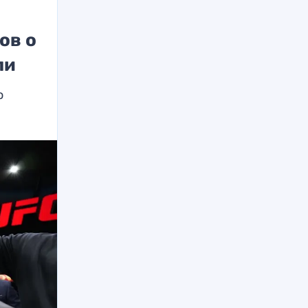
ов о
ли
о