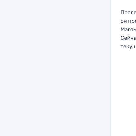
После
он пр
Магом
Сейча
текущ