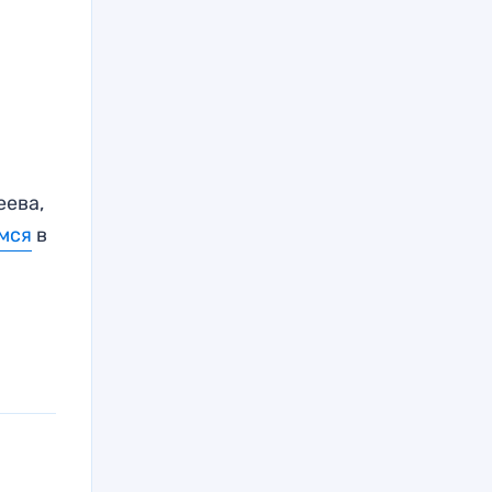
еева,
мся
в