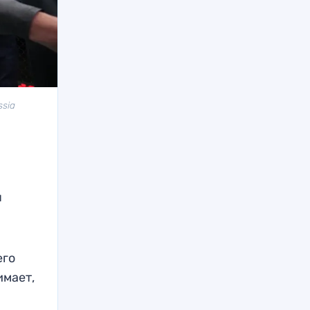
sia
я
его
имает,