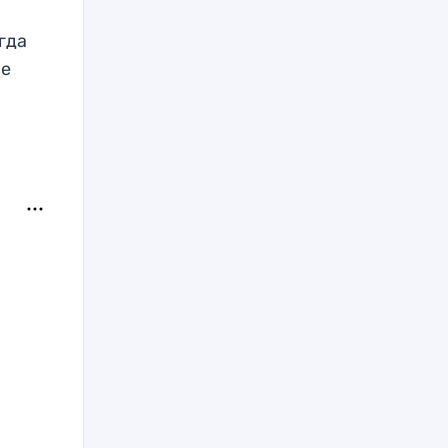
гда
се