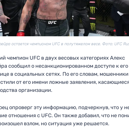
рейра остается чемпионом UFC в полутяжелом весе. Фото: UFC Rus
й чемпион UFC в двух весовых категориях Алекс
ра сообщил о несанкционированном доступе к его
ице в социальных сетях. По его словам, мошенники
стили от его имени ложные заявления, касающиес
одства организации.
оец опроверг эту информацию, подчеркнув, что у н
ие отношения с UFC. Он также добавил, что не пон
роизошел взлом, но ситуация уже решается.