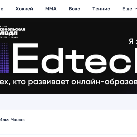
ие
Хоккей
MMA
Бокс
Теннис
Еще
Илья Масюк