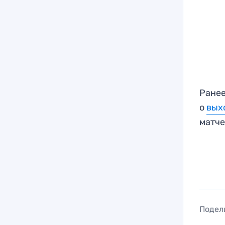
Ранее
о
вых
матче
Подел