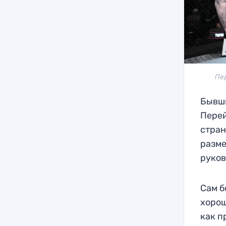
Пе
Бывши
Перей
стран
разме
руков
Сам б
хорош
как п