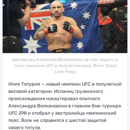
Австралиец Александр Волкановски не смог защитить
титул чемпиона UFC в полулегком весе. Фото: Global
Look Press
Илия Топурия — новый чемпион UFC в полулегкой
весовой категории. Испанец грузинского
происхождения нокаутировал опытного
Александра Волкановски в главном бою турнира
UFC 298 и отобрал у австралийца чемпионский
пояс. Волк не справился с шестой защитой
своего титула.