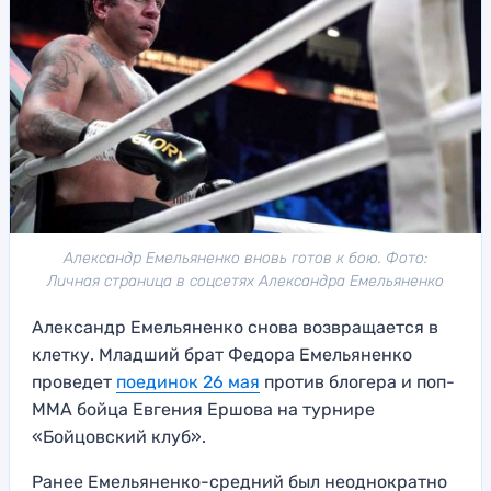
Александр Емельяненко вновь готов к бою. Фото:
Личная страница в соцсетях Александра Емельяненко
Александр Емельяненко снова возвращается в
клетку. Младший брат Федора Емельяненко
проведет
поединок 26 мая
против блогера и поп-
ММА бойца Евгения Ершова на турнире
«Бойцовский клуб».
Ранее Емельяненко-средний был неоднократно