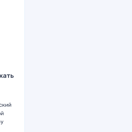
жать
сский
ой
ву
я