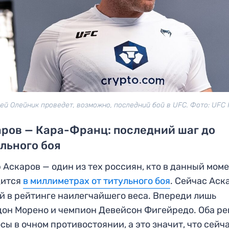
ей Олейник проведет, возможно, последний бой в UFC. Фото: UFC 
ров — Кара-Франц: последний шаг до
льного боя
 Аскаров — один из тех россиян, кто в данный мом
дится
в миллиметрах от титульного боя
. Сейчас Аск
й в рейтинге наилегчайшего веса. Впереди лишь
он Морено и чемпион Девейсон Фигейредо. Оба р
сы в очном противостоянии, а это значит, что сейч