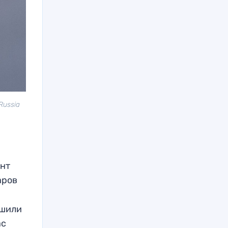
Russia
ент
аров
ешили
ас