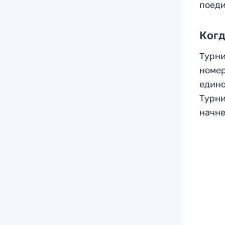
поеди
Когд
Турни
номер
едино
Турни
начне