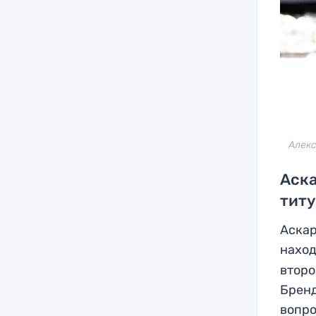
Алекс
Аска
титу
Аскар
нахо
второ
Бренд
вопро