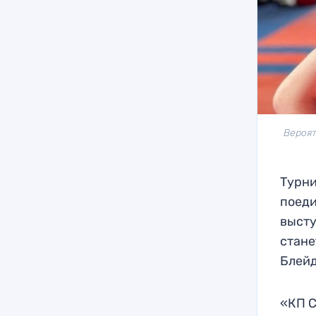
Вероят
Турни
поеди
высту
стане
Блейд
«КП С