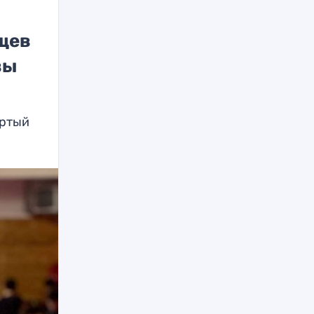
рщев
зы
ертый