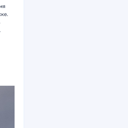
ьмя
ске.
ь
.