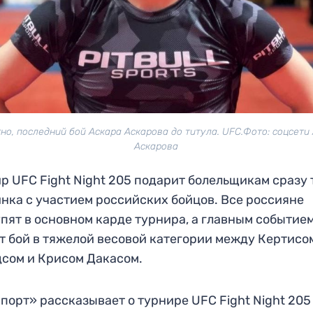
но, последний бой Аскара Аскарова до титула. UFC.Фото: соцсети
Аскарова
р UFC Fight Night 205 подарит болельщикам сразу 
нка с участием российских бойцов. Все россияне
пят в основном карде турнира, а главным событие
т бой в тяжелой весовой категории между Кертисо
сом и Крисом Дакасом.
порт» рассказывает о турнире UFC Fight Night 205