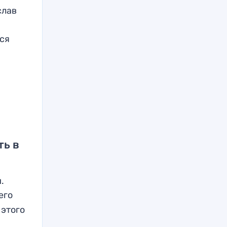
слав
ся
ть в
.
его
 этого