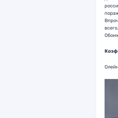
росси
пораж
Впроч
всего
Обоих
Коэф
Олейн