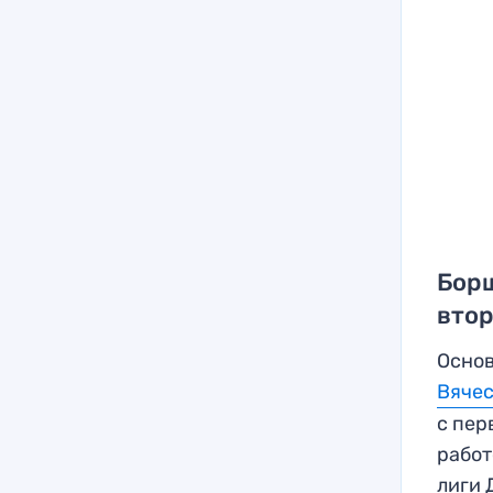
Бор
втор
Основ
Вячес
с пер
работ
лиги 