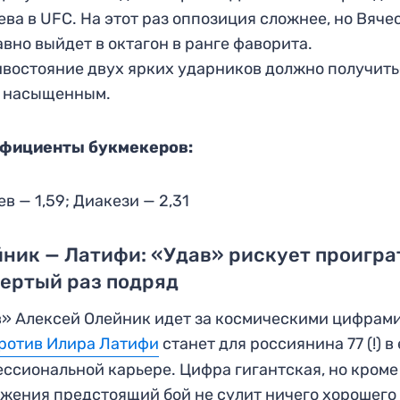
ва в UFC. На этот раз оппозиция сложнее, но Вяче
авно выйдет в октагон в ранге фаворита.
востояние двух ярких ударников должно получить
ь насыщенным.
фициенты букмекеров:
в — 1,59; Диакези — 2,31
ник — Латифи: «Удав» рискует проигра
ертый раз подряд
» Алексей Олейник идет за космическими цифрами
ротив Илира Латифи
станет для россиянина 77 (!) в 
ссиональной карьере. Цифра гигантская, но кроме
жения предстоящий бой не сулит ничего хорошего