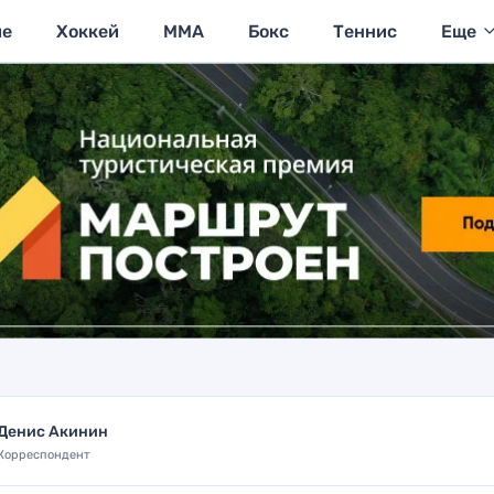
ие
Хоккей
MMA
Бокс
Теннис
Еще
Денис Акинин
Корреспондент