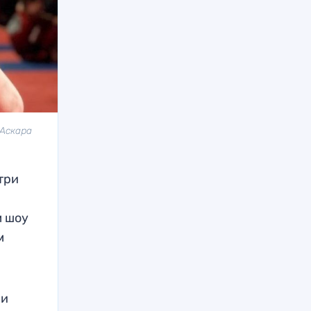
 Аскара
три
м шоу
м
 и