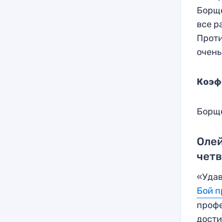
Борще
все р
Проти
очен
Коэф
Борще
Олей
четв
«Удав
Бой п
профе
дости