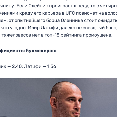
янину. Если Олейник проиграет шведу, то с четыр
ениями кряду его карьера в UFC повиснет на воло
ем, от опытнейшего борца Олейника стоит ожидат
, что угодно. Илир Латифи далеко не звездный боец
 тяжеловесов нет в топ-15 рейтинга промоушена.
фициенты букмекеров:
ик — 2,40; Латифи — 1,56