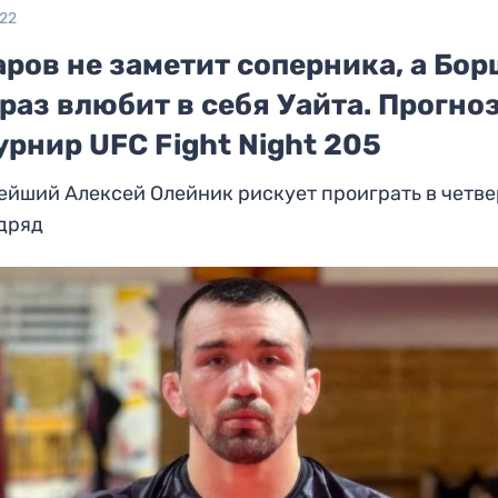
022
ров не заметит соперника, а Бо
раз влюбит в себя Уайта. Прогно
урнир UFC Fight Night 205
ейший Алексей Олейник рискует проиграть в четв
одряд