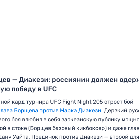
щев — Диакези: россиянин должен одер
ую победу в UFC
ной кард турнира UFC Fight Night 205 отроет бой
лава Борщева против Марка Диакези
. Дерзкий ру
вого боя влюбил в себя заокеанскую публику мощн
ой в стоке (Борщев базовый кикбоксер) и даже гла
Дану Уайта. Поединок против Диакези — второй дл