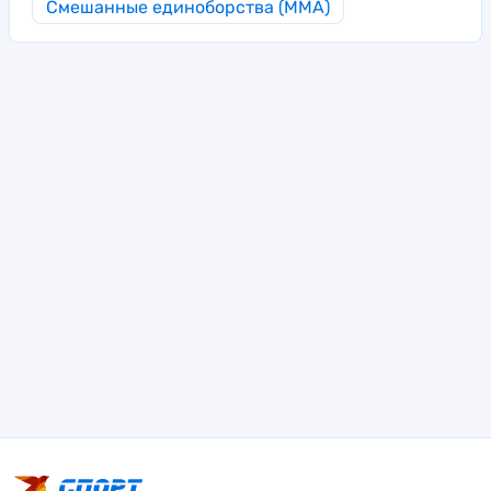
Смешанные единоборства (MMA)