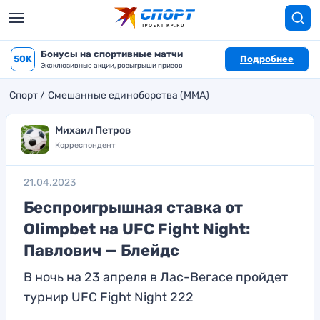
Бонусы на спортивные матчи
50K
Подробнее
Эксклюзивные акции, розыгрыши призов
Спорт
Смешанные единоборства (MMA)
Михаил Петров
Корреспондент
21.04.2023
Беспроигрышная ставка от
Olimpbet на UFC Fight Night:
Павлович — Блейдс
В ночь на 23 апреля в Лас-Вегасе пройдет
турнир UFC Fight Night 222