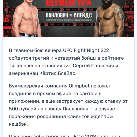
В главном бою вечера UFC Fight Night 222
сойдутся третий и четвертый бойцы в рейтинге
тяжеловесов – россиянин Сергей Павлович и
американец Кёртис Блейдс.
Букмекерская компания Olimpbet покажет
поединок в прямом эфире на сайте и в
приложении, а еще застрахует каждую ставку от
500 рублей на победу Павловича — в случае
поражения россиянина клиентов ждет 10%
кешбэк.
Павлович дебютировал в UFC в 2018 году, но в