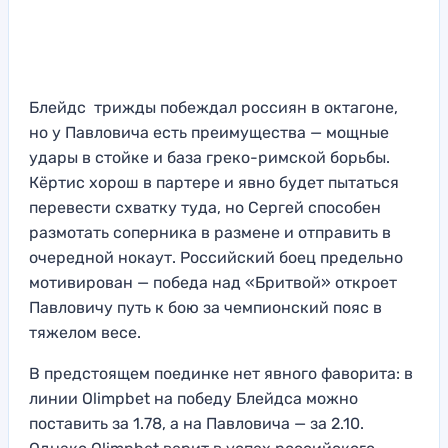
Блейдс трижды побеждал россиян в октагоне,
но у Павловича есть преимущества — мощные
удары в стойке и база греко-римской борьбы.
Кёртис хорош в партере и явно будет пытаться
перевести схватку туда, но Сергей способен
размотать соперника в размене и отправить в
очередной нокаут. Российский боец предельно
мотивирован — победа над «Бритвой» откроет
Павловичу путь к бою за чемпионский пояс в
тяжелом весе.
В предстоящем поединке нет явного фаворита: в
линии Olimpbet на победу Блейдса можно
поставить за 1.78, а на Павловича — за 2.10.