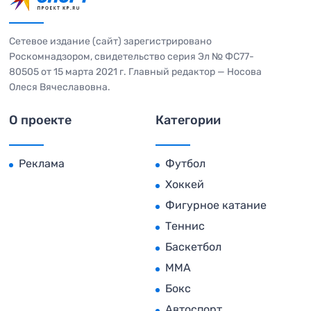
Сетевое издание (сайт) зарегистрировано
Роскомнадзором, свидетельство серия Эл № ФС77-
80505 от 15 марта 2021 г. Главный редактор — Носова
Олеся Вячеславовна.
О проекте
Категории
Реклама
Футбол
Хоккей
Фигурное катание
Теннис
Баскетбол
MMA
Бокс
Автоспорт