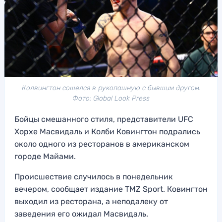
Колвингтон сошелся в рукопашную с бывшим другом.
Фото: Global Look Press
Бойцы смешанного стиля, представители UFC
Хорхе Масвидаль и Колби Ковингтон подрались
около одного из ресторанов в американском
городе Майами.
Происшествие случилось в понедельник
вечером, сообщает издание TMZ Sport. Ковингтон
выходил из ресторана, а неподалеку от
заведения его ожидал Масвидаль.