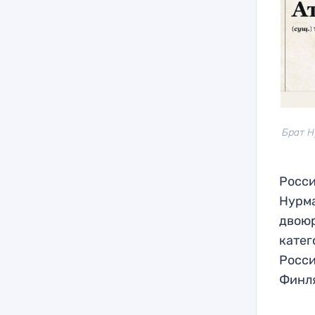
Брат Н
Росси
Нурма
двоюр
катег
Росси
Финля