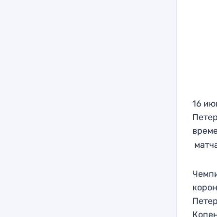
16 ию
Петер
време
матча
Чемпи
корон
Петер
Копен