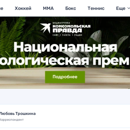
ие
Хоккей
MMA
Бокс
Теннис
Еще
Любовь Трошкина
Корреспондент