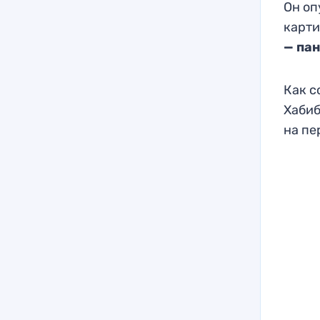
Он оп
карти
— пан
Как с
Хабиб
на пе