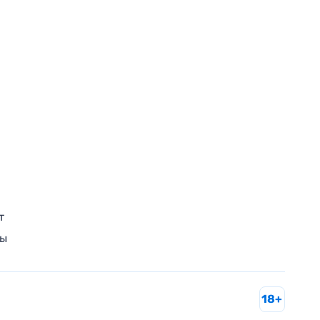
т
ры
18+