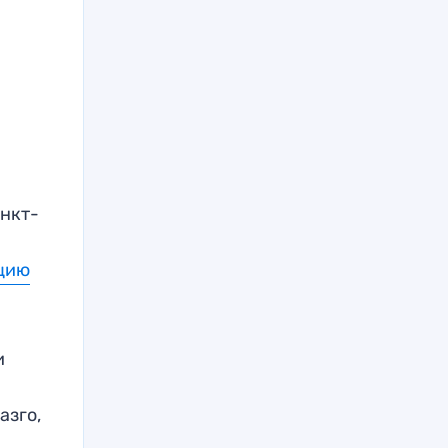
анкт-
цию
и
азго,