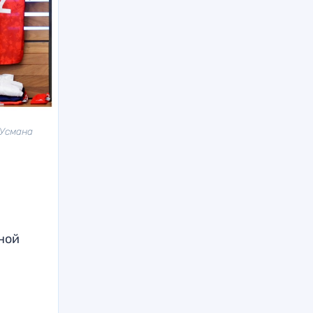
 Усмана
ной