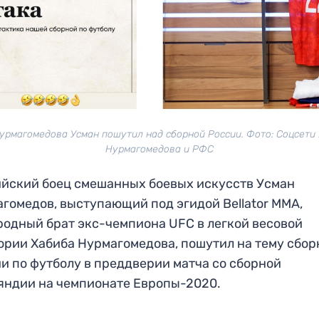
урмагомедова Усман пошутил над сборной России. Фото: Соцсети
Нурмагомедова и РФС
йский боец смешанных боевых искусств Усман
гомедов, выступающий под эгидой Bellator MMA,
одный брат экс-чемпиона UFC в легкой весовой
ории Хабиба Нурмагомедова, пошутил на тему сбор
и по футболу в преддверии матча со сборной
ндии на чемпионате Европы-2020.