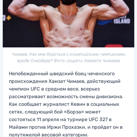
Чимаев: Как мне бороться с олимпийскими чемпионами
вроде Снайдера? Фото: соцсети Хамзата Чимаева
Непобежденный шведский боец чеченского
происхождения Хамзат Чимаев, действующий
чемпион UFC в среднем весе, всерьез
рассматривает возможность смены дивизиона.
Как сообщает журналист Кевин в социальных
сетях, следующий бой «Борза» может
состояться 11 апреля на турнире UFC 327 в
Майами против Иржи Прохазки, и пройдет он в
полутяжелой весовой категории.