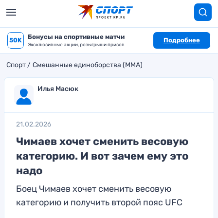
Бонусы на спортивные матчи
50K
Подробнее
Эксклюзивные акции, розыгрыши призов
Спорт
Смешанные единоборства (MMA)
Илья Масюк
21.02.2026
Чимаев хочет сменить весовую
категорию. И вот зачем ему это
надо
Боец Чимаев хочет сменить весовую
категорию и получить второй пояс UFC