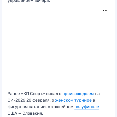
украшением вечера.
Ранее «КП Спорт» писал о
произошедшем
на
ОИ-2026 20 февраля, о
женском турнире
в
фигурном катании, о хоккейном
полуфинале
США — Словакия.