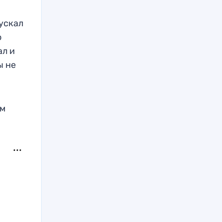
пускал
о
ал и
ы не
ом