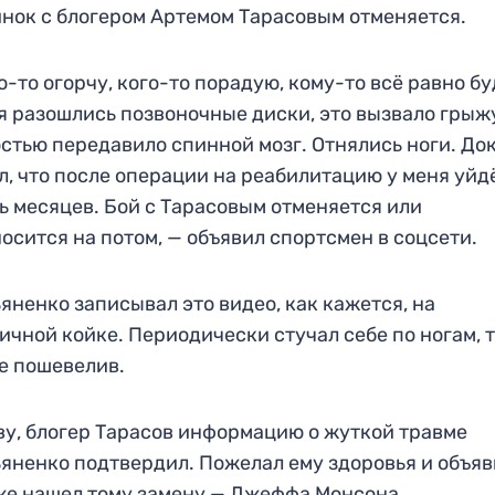
нок с блогером Артемом Тарасовым отменяется.
о-то огорчу, кого-то порадую, кому-то всё равно бу
я разошлись позвоночные диски, это вызвало грыж
стью передавило спинной мозг. Отнялись ноги. До
л, что после операции на реабилитацию у меня уйд
ь месяцев. Бой с Тарасовым отменяется или
осится на потом, — объявил спортсмен в соцсети.
яненко записывал это видео, как кажется, на
ичной койке. Периодически стучал себе по ногам, 
е пошевелив.
ву, блогер Тарасов информацию о жуткой травме
яненко подтвердил. Пожелал ему здоровья и объяв
же нашел тому замену — Джеффа Монсона.