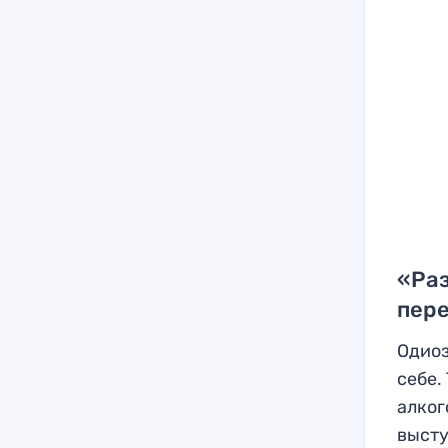
«Ра
пер
Одиоз
себе.
алког
высту