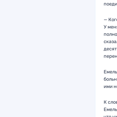
поеди
— Ког
У мен
полно
сказа
десят
перен
Емель
больн
ими н
К сло
Емель
что у