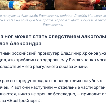
ве на кулаках Александр Емельяненко победил Джеффа Монсона, к
рь выйдет на замену в бое против Тарасова. Фото: Соцсети Алекс
Емельяненко
з ног может стать следствием алкогол
лов Александра
тный российский промоутер Владимир Хрюнов уж
ил, что проблемы со здоровьем у Емельяненко мог
 следствием его разгульного образа жизни.
е раз его предупреждал о последствиях пагубных
чек. И вот они наступили — отдельные части орга
шаются, ничто не прошло бесследно, — приводит с
ова «ВсеПроСпорт».