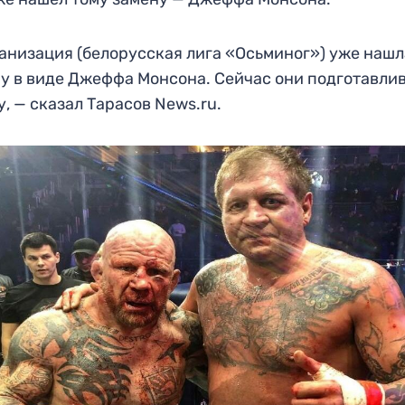
анизация (белорусская лига «Осьминог») уже нашл
у в виде Джеффа Монсона. Сейчас они подготавли
, — сказал Тарасов News.ru.