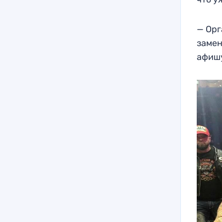
— Орг
замен
афишу