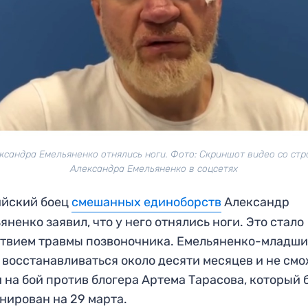
ксандра Емельяненко отнялись ноги. Фото: Скриншот видео со ст
Александра Емельяненко в соцсетях
ийский боец
смешанных единоборств
Александр
яненко заявил, что у него отнялись ноги. Это стало
твием травмы позвоночника. Емельяненко-младш
 восстанавливаться около десяти месяцев и не см
 на бой против блогера Артема Тарасова, который 
нирован на 29 марта.