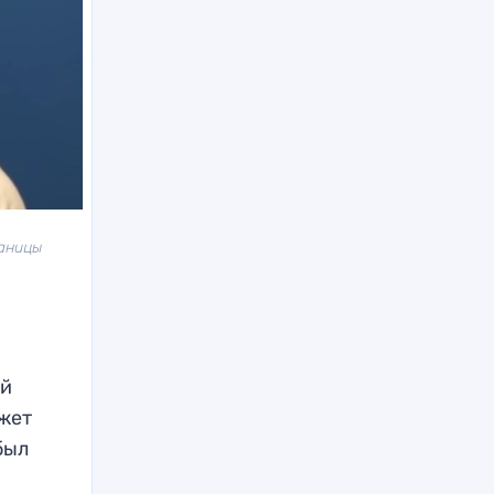
раницы
ий
ожет
был