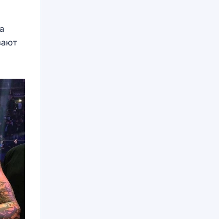
а
вают