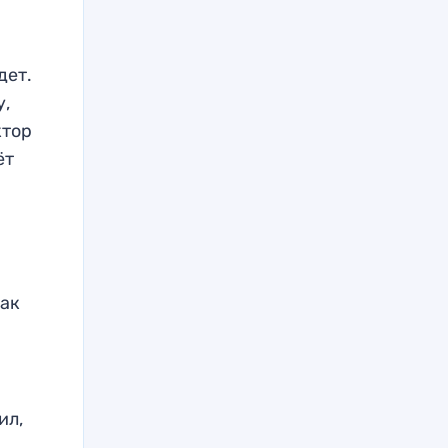
дет.
у,
ктор
ёт
так
ил,