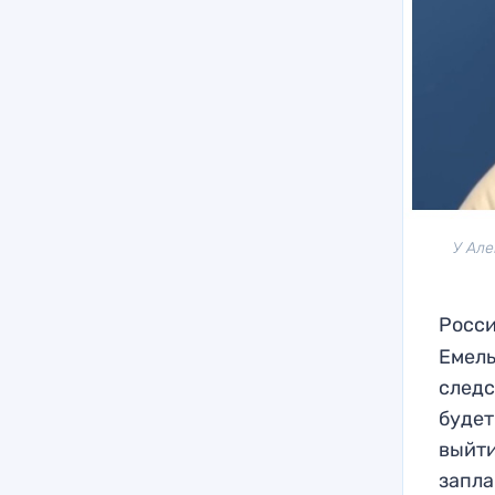
У Але
Росс
Емель
следс
будет
выйти
запла