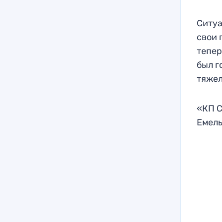
Ситуа
свои 
тепер
был г
тяжел
«КП С
Емель