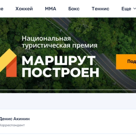
ие
Хоккей
MMA
Бокс
Теннис
Еще
Денис Акинин
Корреспондент