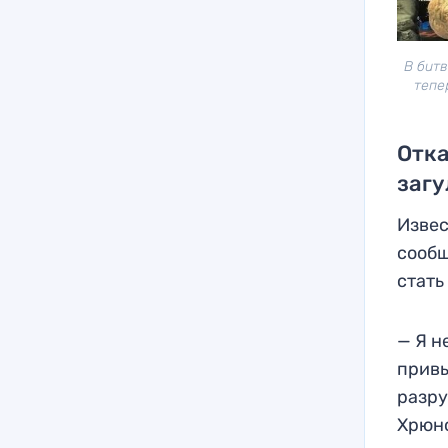
В бит
тепе
Отка
загу
Извес
сообщ
стать
— Я н
привы
разру
Хрюн