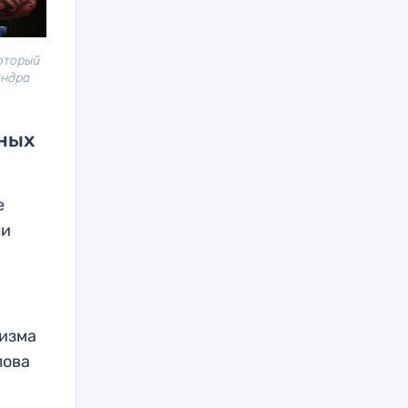
оторый
андра
ьных
е
ли
низма
лова