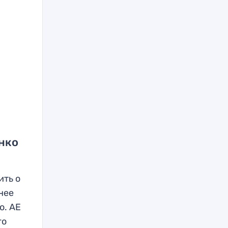
нко
ить о
знее
о. АЕ
го