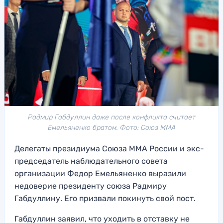
Радмир Габдуллин даже после конфликта считает
Емельяненко братом. Фото: Союз ММА
Делегаты президиума Союза ММА России и экс-
председатель наблюдательного совета
организации Федор Емельяненко выразили
недоверие президенту союза Радмиру
Габдуллину. Его призвали покинуть свой пост.
Габдуллин заявил, что уходить в отставку не