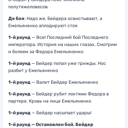
полутяжеловесов
До боя
: Надо же, Бейдера освистывают, а
Емельяненко аплодируют стоя
1-й раунд
— Все! Последний бой Последнего
императора. История на наших глазах. Смотрим
и болеем за Федора Емельяненко
1-й раунд
— Бейдер попал уже трижды. Нос
разбит у Емельяненко
1-й раунд
— Валит Бейдер Емельяненко
1-й раунд
— Бейдер рубит локтями Федора в
партере. Кровь на лице Емельяненко
1-й раунд
— Бейдер насыпает удары!
1-й раунд — Остановлен бой. Бейдер