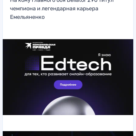
На кону главного боя Bellator 290 титул
чемпиона и легендарная карьера
Емельяненко