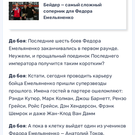
Бейдер — самый сложный
соперник для Федора
Емельяненко
До боя
: Последние шесть боев Федора
Емельяненко заканчивались в первом раунде.
Неужели, и прощальный поединок Последнего
императора получится таким коротким?
До боя
: Кстати, сегодня проводить карьеру
бойца Емельяненко пришли суперзвезды
прошлого. Имена гостей в партере ошеломляют:
Рэнди Кутюр, Марк Колман, Джош Барнетт, Рензо
Грейси, Ройс Грейси, Дэн Хендерсон, Фрэнк
Шемрок и даже Жан-Клод Ван Дамм
До боя
: А пока в клетку выйдет один из учеников
Федора Емельяненко — Анатолий Токов.