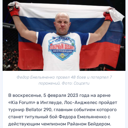
Федор Емельяненко провел 48 боев и потерпел 7
поражений. Фото: Соцсети
В воскресенье, 5 февраля 2023 года на арене
«Kia Forum» в Инглвуде, Лос-Анджелес пройдет
турнир Bellator 290, главным событием которого
станет титульный бой Федора Емельяненко с
действующим чемпионом Райаном Бейдером.