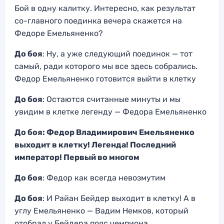
Бой в одну калитку. Интересно, как результат
со-главного поединка вечера скажется на
Федоре Емельяненко?
До боя
: Ну, а уже следующий поединок — тот
самый, ради которого мы все здесь собрались.
Федор Емельяненко готовится выйти в клетку
До боя
: Остаются считанные минуты и мы
увидим в клетке легенду — Федора Емельяненко
До боя: Федор Владимирович Емельяненко
выходит в клетку! Легенда! Последний
император! Первый во многом
До боя
: Федор как всегда невозмутим
До боя
: И Райан Бейдер выходит в клетку! А в
углу Емельяненко — Вадим Немков, который
отобрал у Бейдера пояс чемпиона