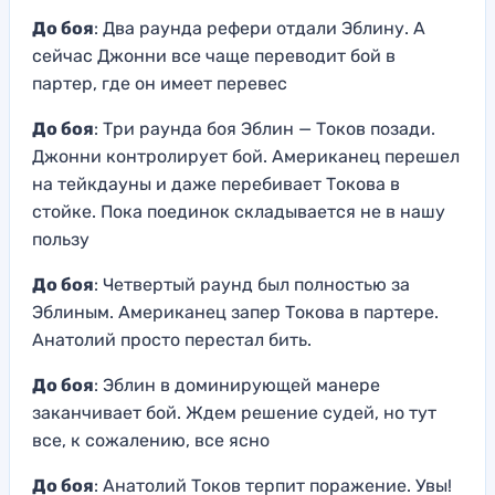
До боя
: Два раунда рефери отдали Эблину. А
сейчас Джонни все чаще переводит бой в
партер, где он имеет перевес
До боя
: Три раунда боя Эблин — Токов позади.
Джонни контролирует бой. Американец перешел
на тейкдауны и даже перебивает Токова в
стойке. Пока поединок складывается не в нашу
пользу
До боя
: Четвертый раунд был полностью за
Эблиным. Американец запер Токова в партере.
Анатолий просто перестал бить.
До боя
: Эблин в доминирующей манере
заканчивает бой. Ждем решение судей, но тут
все, к сожалению, все ясно
До боя
: Анатолий Токов терпит поражение. Увы!