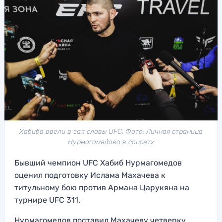
Хабиба ввели в зал славы UFC. Фото: Личная страница
Нурмагомедова в соцсетх
Бывший чемпион UFC Хабиб Нурмагомедов
оценил подготовку Ислама Махачева к
титульному бою против Армана Царукяна на
турнире UFC 311.
Нурмагомедов поставил Махачеву четверку.