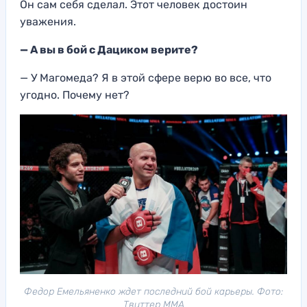
Он сам себя сделал. Этот человек достоин
уважения.
— А вы в бой с Дациком верите?
— У Магомеда? Я в этой сфере верю во все, что
угодно. Почему нет?
Федор Емельяненко ждет последний бой карьеры. Фото:
Твиттер ММА