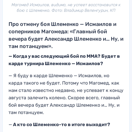
Магомед Исмаилов, видимо, не успеет восстановится к
бою с Шлеменко. Фото: Владимир Веленгурин, КП
Про отмену боя Шлеменко — Исмаилов и
соперников Магомеда: «Главный бой
вечера будет Александр Шлеменко и… Ну, и
там потанцуем».
— Когда у вас следующий бой по ММА? Будет в
карде турнира Шлеменко — Исмаилов?
— Я буду в карде Шлеменко — Исмаилов, но
карда такого не будет. Потому что Магомед, как
нам стало известно недавно, не успевает к концу
августа залечить колено. Скорее всего, главный
бой вечера будет Александр Шлеменко и… Ну, и
там потанцуем.
—
А кто со Шлеменко-то в итоге выходит?