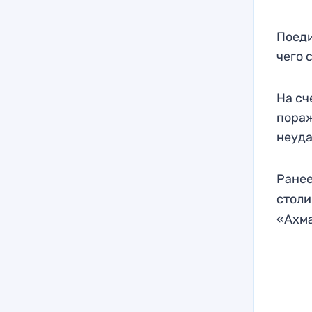
Поеди
чего 
На сч
пораж
неуда
Ранее
столи
«Ахма