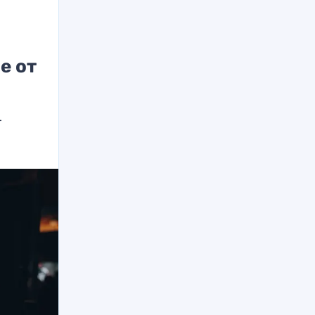
е от
т