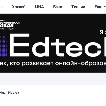
ие
Хоккей
MMA
Бокс
Теннис
Еще
Илья Масюк