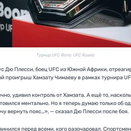
Турнир UFC Фото: UFC Russia
с Дю Плесси, боец UFC из Южной Африки, отреаги
ой проигрыш Хамзату Чимаеву в рамках турнира UF
чно, удивил контроль от Хамзата. А ещё то, наскол
товился ментально. Но я теперь думаю только об о
очу вернуть пояс…», — сказал Дю Плесси после боя.
винился перед всеми, кого разочаровал. Спортсме