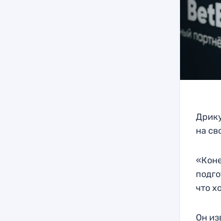
Дрику
на св
«Коне
подго
что х
Он из