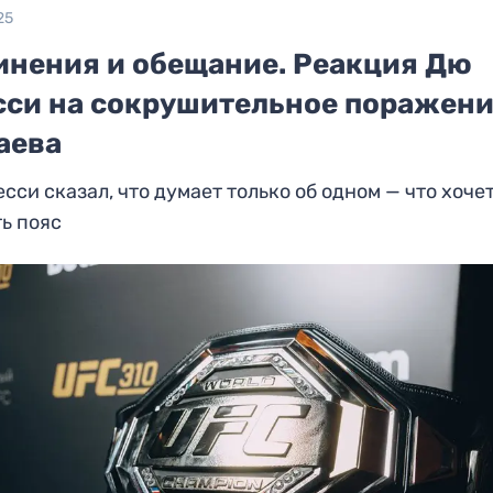
25
инения и обещание. Реакция Дю
сси на сокрушительное поражени
аева
сси сказал, что думает только об одном — что хоче
ь пояс