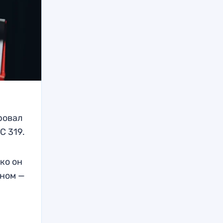
ровал
C 319.
ько он
дном —
н