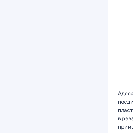
Адеса
поеди
пласт
в рев
приме