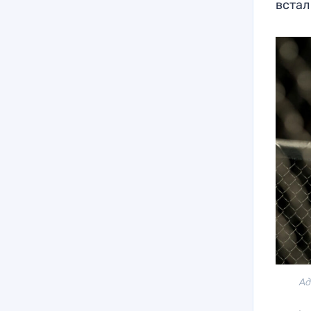
встал
Ад