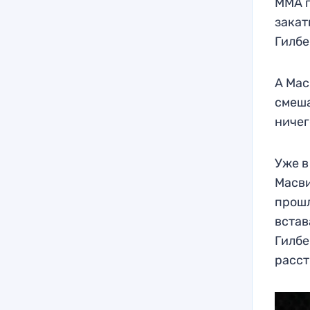
ММА п
закат
Гилбе
А Мас
смеша
ничег
Уже в
Масви
прошл
встав
Гилбе
расст