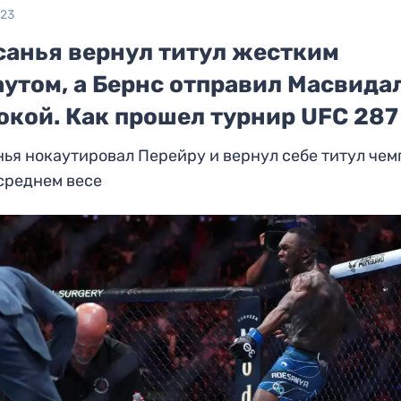
023
санья вернул титул жестким
аутом, а Бернс отправил Масвида
окой. Как прошел турнир UFC 287
ья нокаутировал Перейру и вернул себе титул че
среднем весе