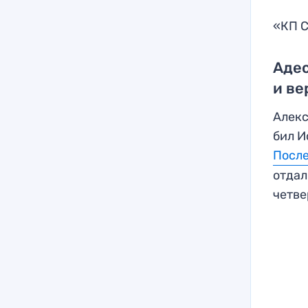
«КП С
Адес
и ве
Алекс
бил И
После
отдал
четве