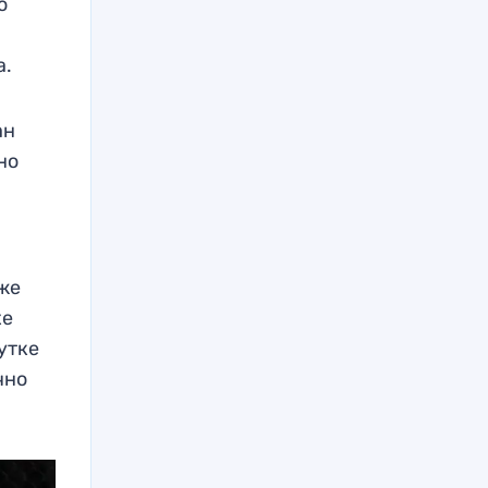
о
а.
ан
но
кже
хе
утке
чно