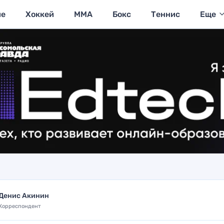
ие
Хоккей
MMA
Бокс
Теннис
Еще
Денис Акинин
Корреспондент