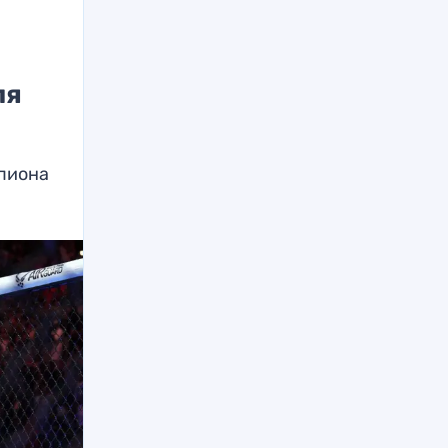
ля
мпиона