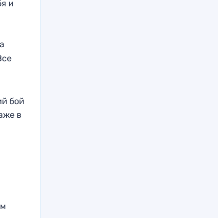
бя и
 а
Все
ий бой
аже в
ам