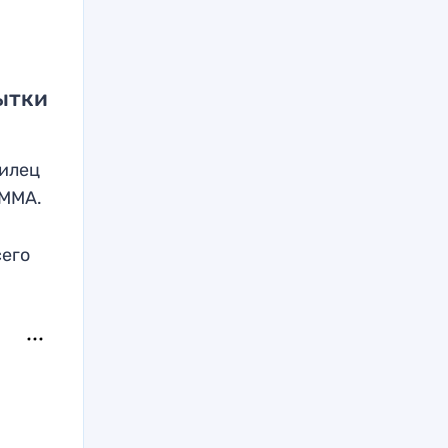
ытки
зилец
 ММА.
н
сего