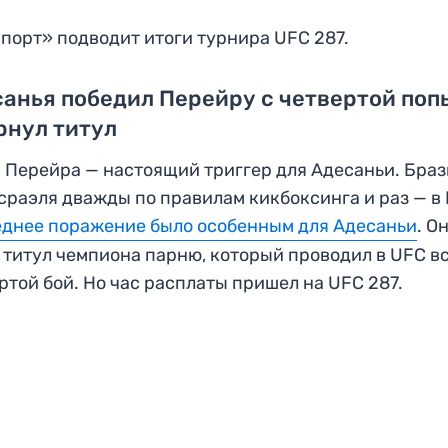
порт» подводит итоги турнира UFC 287.
анья победил Перейру с четвертой поп
рнул титул
 Перейра — настоящий триггер для Адесаньи. Бра
сраэля дважды по правилам кикбоксинга и раз — в
днее поражение было особенным для Адесаньи
. О
 титул чемпиона парню, который проводил в UFC в
ртой бой. Но час расплаты пришел на UFC 287.