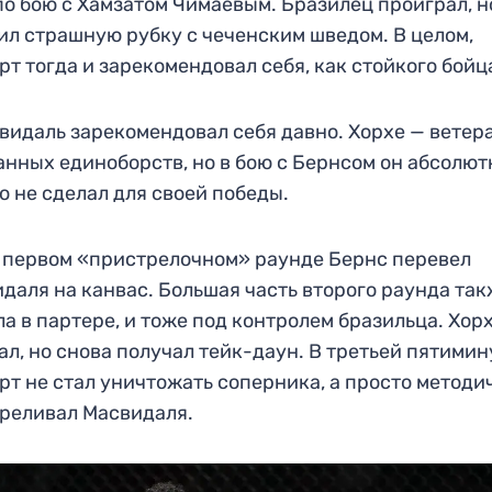
о бою с Хамзатом Чимаевым. Бразилец проиграл, н
ил страшную рубку с чеченским шведом. В целом,
рт тогда и зарекомендовал себя, как стойкого бойц
видаль зарекомендовал себя давно. Хорхе — ветер
нных единоборств, но в бою с Бернсом он абсолют
о не сделал для своей победы.
 первом «пристрелочном» раунде Бернс перевел
даля на канвас. Большая часть второго раунда та
а в партере, и тоже под контролем бразильца. Хор
ал, но снова получал тейк-даун. В третьей пятимин
рт не стал уничтожать соперника, а просто методи
реливал Масвидаля.