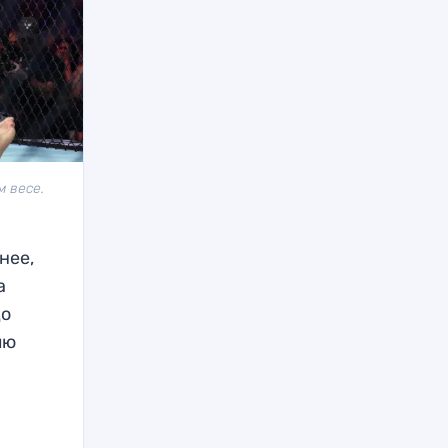
м весе.
нее,
а
до
лю