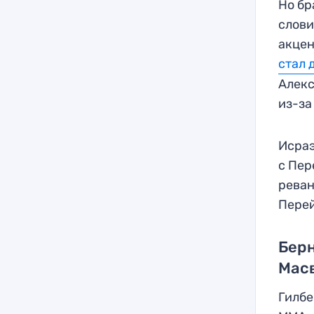
Но бр
слови
акцен
стал 
Алекс
из-за
Исраэ
с Пер
реван
Пере
Берн
Мас
Гилбе