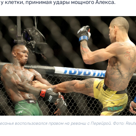
 у клетки, принимая удары мощного Алекса.
есанья воспользовался правом на реванш с Перейрой. Фото: Reut