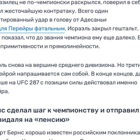
азилец не по-чемпионски раскрылся, поверил в се
л жесточайшую контратаку. Всего один
тированный удар в голову от Адесаньи
для Перейры фатальным
. Исраэль закрыл гештальт,
 показал, что до звания чемпиона ему еще далеко. 
 примитивности и прямолинейности.
ль снова на вершине среднего дивизиона. Но трет
ейрой напрашивается сам собой. В конце концов, д
ше на UFC 287 с позиции силы действовал именно
йра.
с сделал шаг к чемпионству и отправил
видаля на «пенсию»
рт Бернс хорошо известен российским поклонник