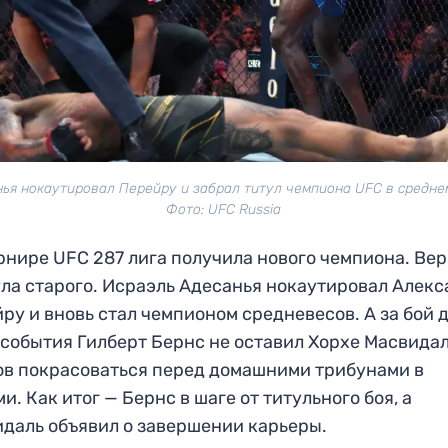
ья нокаутировал Перейру и забрал титул чемпиона UFC в средне
Фото: UFC Russia
рнире UFC 287 лига получила нового чемпиона. Вер
ла старого. Исраэль Адесанья нокаутировал Алекс
ру и вновь стал чемпионом средневесов. А за бой 
 события Гилберт Бернс не оставил Хорхе Масвида
в покрасоваться перед домашними трибунами в
и. Как итог — Бернс в шаге от титульного боя, а
даль объявил о завершении карьеры.