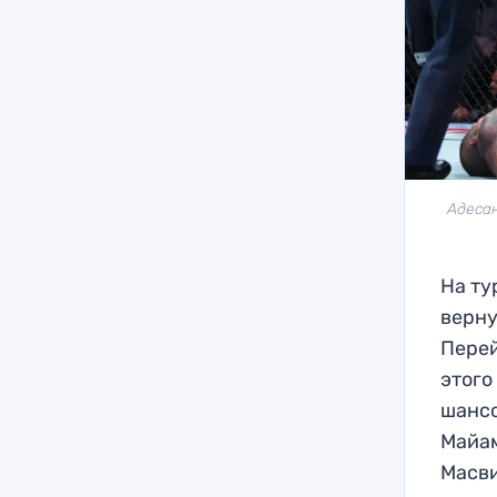
Адесан
На ту
верну
Перей
этого
шансо
Майам
Масви