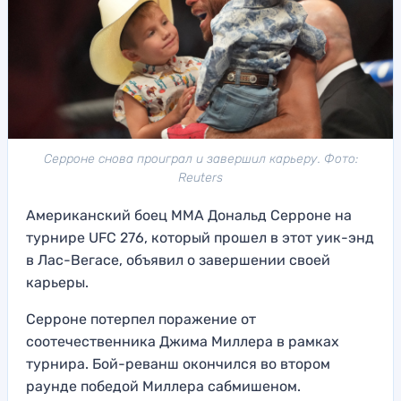
Серроне снова проиграл и завершил карьеру. Фото:
Reuters
Американский боец ММА Дональд Серроне на
турнире UFC 276, который прошел в этот уик-энд
в Лас-Вегасе, объявил о завершении своей
карьеры.
Серроне потерпел поражение от
соотечественника Джима Миллера в рамках
турнира. Бой-реванш окончился во втором
раунде победой Миллера сабмишеном.