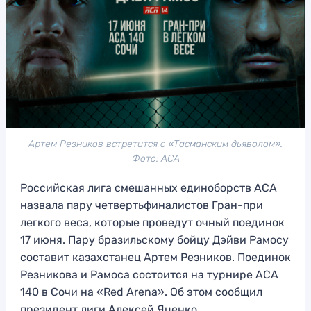
Артем Резников встретится с «Тасманским дьяволом».
Фото: АСА
Российская лига смешанных единоборств АСА
назвала пару четвертьфиналистов Гран-при
легкого веса, которые проведут очный поединок
17 июня. Пару бразильскому бойцу Дэйви Рамосу
составит казахстанец Артем Резников. Поединок
Резникова и Рамоса состоится на турнире ACA
140 в Сочи на «Red Arena». Об этом сообщил
президент лиги Алексей Яценко.