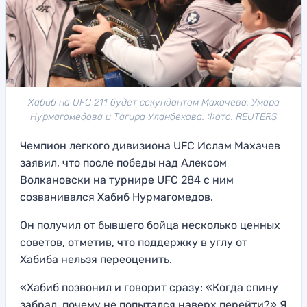
Хабиб на UFC 211 будет секундантом Махачева, Умара
Нурмагомедова и Тагира Уланбекова. Фото: REUTERS
Чемпион легкого дивизиона UFC Ислам Махачев
заявил, что после победы над Алексом
Волкановски на турнире UFC 284 с ним
созванивался Хабиб Нурмагомедов.
Он получил от бывшего бойца несколько ценных
советов, отметив, что поддержку в углу от
Хабиба нельзя переоценить.
«Хабиб позвонил и говорит сразу: «Когда спину
забрал, почему не попытался наверх перейти?» Я