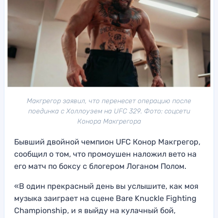
Макгрегор заявил, что перенесет операцию после
поединка с Холлоуэем на UFC 329. Фото: соцсети
Конора Макгрегора
Бывший двойной чемпион UFC Конор Макгрегор,
сообщил о том, что промоушен наложил вето на
его матч по боксу с блогером Логаном Полом.
«В один прекрасный день вы услышите, как моя
музыка заиграет на сцене Bare Knuckle Fighting
Championship, и я выйду на кулачный бой,