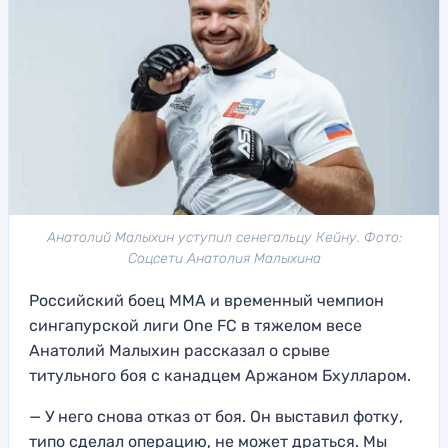
Анатолий Малыхин уступил сенегальцу Кейну. Фото:
Соцсети Анатолия Малыхина
Российский боец ММА и временный чемпион
сингапурской лиги One FC в тяжелом весе
Анатолий Малыхин рассказал о срыве
титульного боя с канадцем Аржаном Бхулларом.
— У него снова отказ от боя. Он выставил фотку,
типо сделал операцию, не может драться. Мы