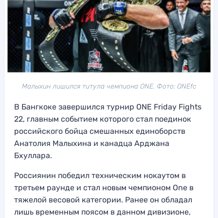
Малыхин лишился титула чемпиона ONE. Фото: ONEfc
В Бангкоке завершился турнир ONE Friday Fights
22, главным событием которого стал поединок
российского бойца смешанных единоборств
Анатолия Малыхина и канадца Арджана
Бхуллара.
Россиянин победил техническим нокаутом в
третьем раунде и стал новым чемпионом One в
тяжелой весовой категории. Ранее он обладал
лишь временным поясом в данном дивизионе,