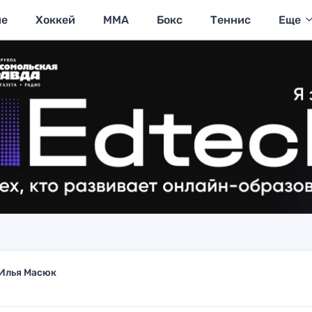
ие
Хоккей
MMA
Бокс
Теннис
Еще
Илья Масюк