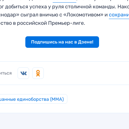
ог добиться успеха у руля столичной команды. Нак
нодар» сыграл вничью с «Локомотивом» и
сохран
ство в российской Премьер-лиге.
Подпишись на нас в Дзене!
иться
анные единоборства (MMA)