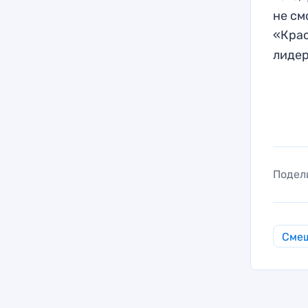
не см
«Крас
лидер
Подел
Смеш