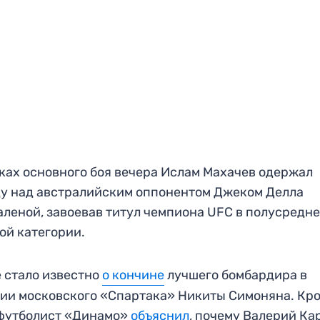
ках основного боя вечера Ислам Махачев одержал
у над австралийским оппонентом Джеком Делла
леной, завоевав титул чемпиона UFC в полусредн
ой категории.
 стало известно
о кончине
лучшего бомбардира в
ии московского «Спартака» Никиты Симоняна. Кр
 футболист «Динамо»
объяснил
, почему Валерий Ка