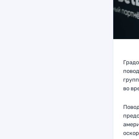
Градо
повод
групп
во вр
Повод
предс
амери
оскор