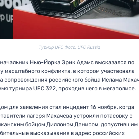
Турнир UFC Фото: UFC Russia
начальник Нью-Йорка Эрик Адамс высказался по
у масштабного конфликта, в котором участвовала
а сопровождения российского бойца Ислама Маха
емя турнира UFC 322, проходившего в мегаполисе.
ом для заявления стал инцидент 16 ноября, когда
тавители лагеря Махачева устроили потасовку с
канским бойцом Диллоном Дэнисом, допустившим
бительные высказывания в адрес российских