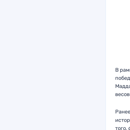
В рам
побед
Мадда
весов
Ранее
истор
того,