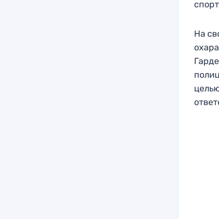
спорт
На св
охара
Гарде
полиц
целью
ответ