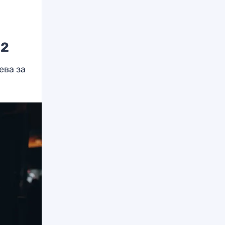
22
ева за