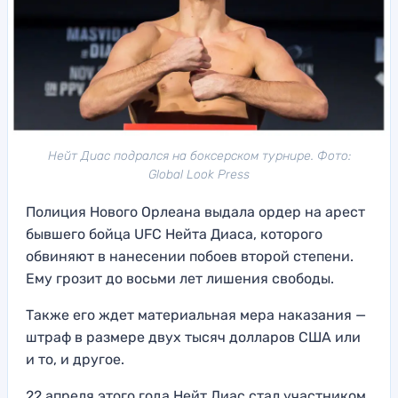
Нейт Диас подрался на боксерском турнире. Фото:
Global Look Press
Полиция Нового Орлеана выдала ордер на арест
бывшего бойца UFC Нейта Диаса, которого
обвиняют в нанесении побоев второй степени.
Ему грозит до восьми лет лишения свободы.
Также его ждет материальная мера наказания —
штраф в размере двух тысяч долларов США или
и то, и другое.
22 апреля этого года Нейт Диас стал участником