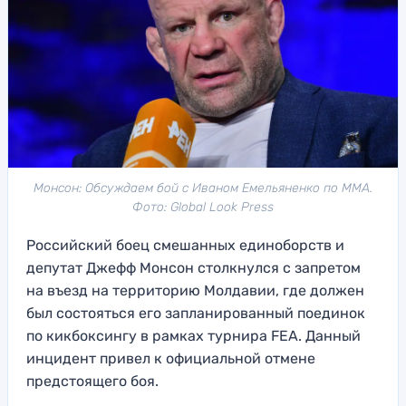
Монсон: Обсуждаем бой с Иваном Емельяненко по ММА.
Фото: Global Look Press
Российский боец смешанных единоборств и
депутат Джефф Монсон столкнулся с запретом
на въезд на территорию Молдавии, где должен
был состояться его запланированный поединок
по кикбоксингу в рамках турнира FEA. Данный
инцидент привел к официальной отмене
предстоящего боя.