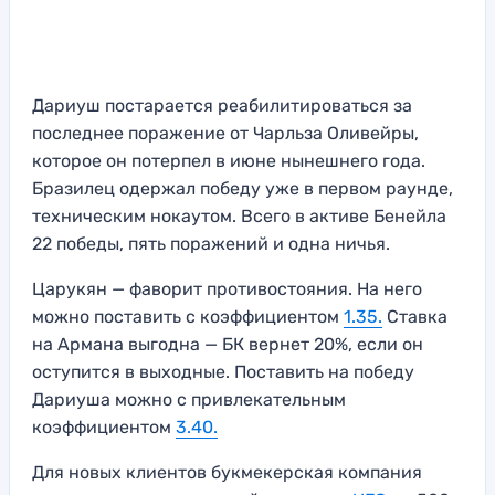
Дариуш постарается реабилитироваться за
последнее поражение от Чарльза Оливейры,
которое он потерпел в июне нынешнего года.
Бразилец одержал победу уже в первом раунде,
техническим нокаутом. Всего в активе Бенейла
22 победы, пять поражений и одна ничья.
Царукян — фаворит противостояния. На него
можно поставить с коэффициентом
1.35.
Ставка
на Армана выгодна — БК вернет 20%, если он
оступится в выходные. Поставить на победу
Дариуша можно с привлекательным
коэффициентом
3.40.
Для новых клиентов букмекерская компания