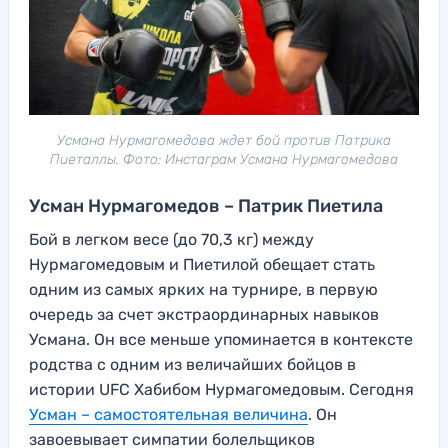
Усмана Нурмагомедова ждет бой против Патрика
Пиеталлы. Фото: Инстаграм Усмана Нурмагомедова
Усман Нурмагомедов – Патрик Пиетила
Бой в легком весе (до 70,3 кг) между
Нурмагомедовым и Пиетилой обещает стать
одним из самых ярких на турнире, в первую
очередь за счет экстраординарных навыков
Усмана. Он все меньше упоминается в контексте
родства с одним из величайших бойцов в
истории UFC Хабибом Нурмагомедовым. Сегодня
Усман – самостоятельная величина
. Он
завоевывает симпатии болельщиков