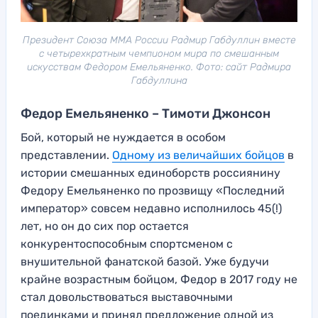
Президент Союза ММА России Радмир Габдуллин вместе
с четырехкратным чемпионом мира по смешанным
искусствам Федором Емельяненко. Фото: сайт Радмира
Габдуллина
Федор Емельяненко – Тимоти Джонсон
Бой, который не нуждается в особом
представлении.
Одному из величайших бойцов
в
истории смешанных единоборств россиянину
Федору Емельяненко по прозвищу «Последний
император» совсем недавно исполнилось 45(!)
лет, но он до сих пор остается
конкурентоспособным спортсменом с
внушительной фанатской базой. Уже будучи
крайне возрастным бойцом, Федор в 2017 году не
стал довольствоваться выставочными
поединками и принял предложение одной из