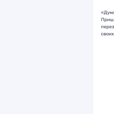
«Дума
Пришл
перез
своих