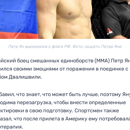
Петр Ян высказался о флаге РФ. Фото: соцсети Петра Яна
йский боец смешанных единоборств (ММА) Петр Я
ился своими эмоциями от поражения в поединке с
бом Двалишвили.
бавил, что знает, что может быть лучше, поэтому Ян
одима перезагрузка, чтобы внести определенные
ктировки в свою подготовку. Спортсмен также
азал, что после прилета в Америку ему потребовал
терапия.