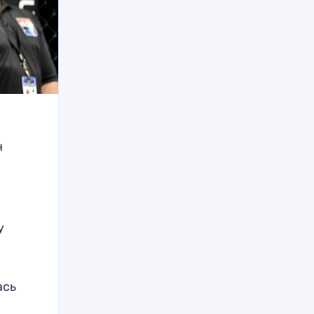
н
у
ась