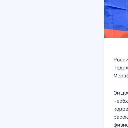
Росси
подел
Мера
Он до
необх
корре
расск
физио