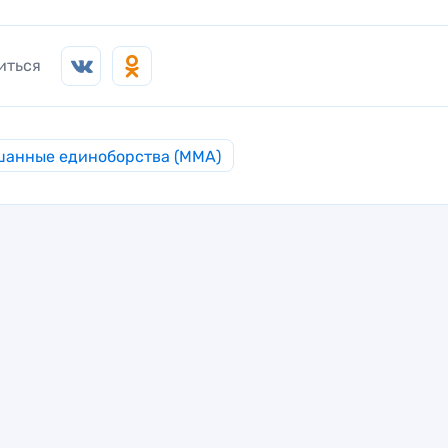
иться
анные единоборства (MMA)