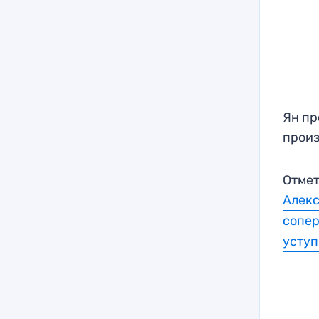
Ян пр
произ
Отмет
Алекс
сопер
уступ