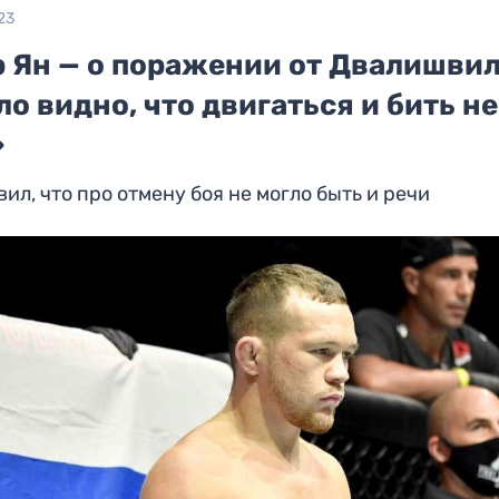
23
р Ян — о поражении от Двалишвил
о видно, что двигаться и бить не
»
вил, что про отмену боя не могло быть и речи