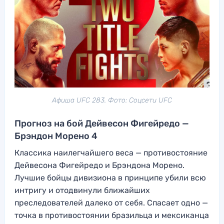
Афиша UFC 283. Фото: Соцсети UFC
Прогноз на бой Дейвесон Фигейредо —
Брэндон Морено 4
Классика наилегчайшего веса — противостояние
Дейвесона Фигейредо и Брэндона Морено.
Лучшие бойцы дивизиона в принципе убили всю
интригу и отодвинули ближайших
преследователей далеко от себя. Спасает одно —
точка в противостоянии бразильца и мексиканца