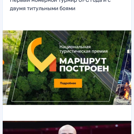
Первый номерной турнир UFC года и с
двумя титульными боями