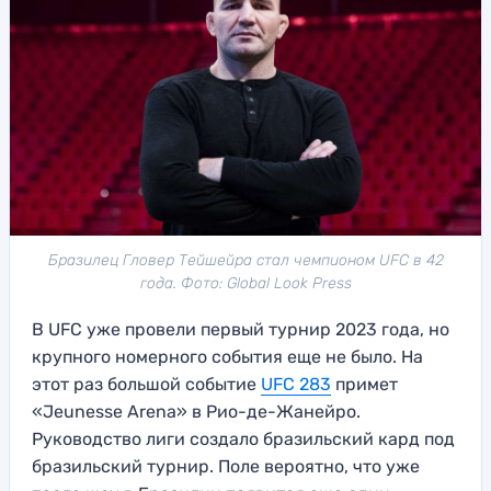
Бразилец Гловер Тейшейра стал чемпионом UFC в 42
года. Фото: Global Look Press
В UFC уже провели первый турнир 2023 года, но
крупного номерного события еще не было. На
этот раз большой событие
UFC 283
примет
«Jeunesse Arena» в Рио-де-Жанейро.
Руководство лиги создало бразильский кард под
бразильский турнир. Поле вероятно, что уже