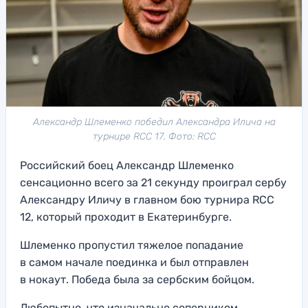
Александр Шлеменко победил Александра Илича на
турнире RCC 17. Фото: RCC
Российский боец Александр Шлеменко
сенсационно всего за 21 секунду проиграл сербу
Александру Иличу в главном бою турнира RCC
12, который проходит в Екатеринбурге.
Шлеменко пропустил тяжелое попадание
в самом начале поединка и был отправлен
в нокаут. Победа была за сербским бойцом.
Любопытно, что изначально соперником