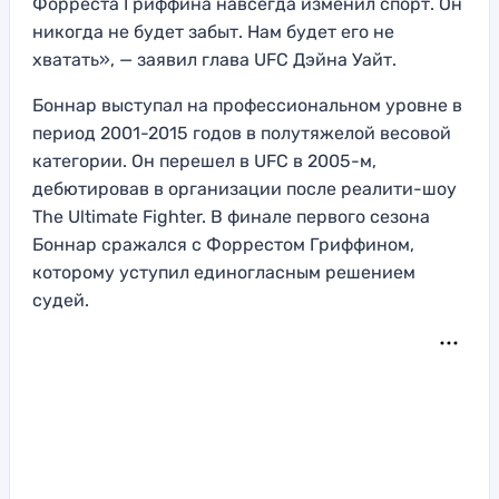
Форреста Гриффина навсегда изменил спорт. Он
никогда не будет забыт. Нам будет его не
хватать», — заявил глава UFC Дэйна Уайт.
Боннар выступал на профессиональном уровне в
период 2001-2015 годов в полутяжелой весовой
категории. Он перешел в UFC в 2005-м,
дебютировав в организации после реалити-шоу
The Ultimate Fighter. В финале первого сезона
Боннар сражался с Форрестом Гриффином,
которому уступил единогласным решением
судей.