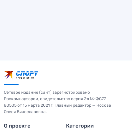
Сетевое издание (сайт) зарегистрировано
Роскомнадзором, свидетельство серия Эл № ФС77-
80505 от 15 марта 2021 г. Главный редактор — Носова
Олеся Вячеславовна.
О проекте
Категории