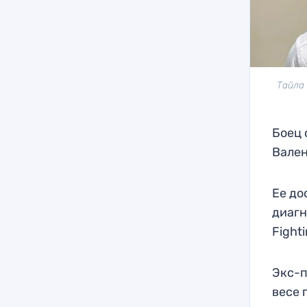
Тайла
Боец 
Вален
Ее до
диагн
Fighti
Экс-п
весе 