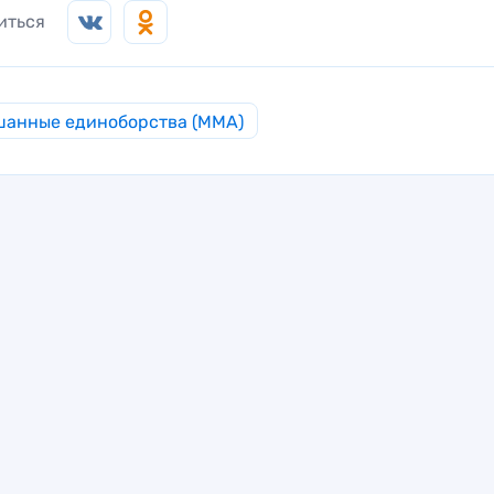
иться
анные единоборства (MMA)