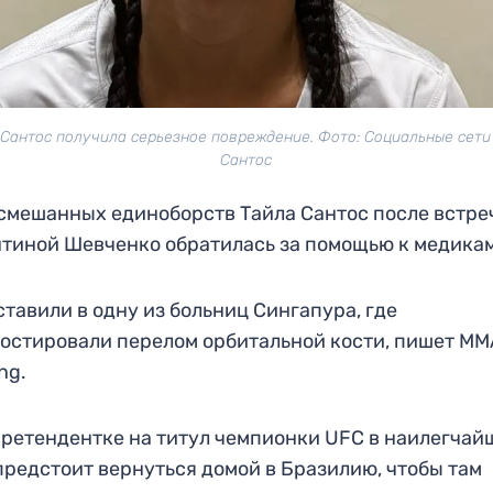
 Сантос получила серьезное повреждение. Фото: Социальные сети
Сантос
смешанных единоборств Тайла Сантос после встре
тиной Шевченко обратилась за помощью к медикам
ставили в одну из больниц Сингапура, где
остировали перелом орбитальной кости, пишет MM
ng.
ретендентке на титул чемпионки UFC в наилегчай
предстоит вернуться домой в Бразилию, чтобы там