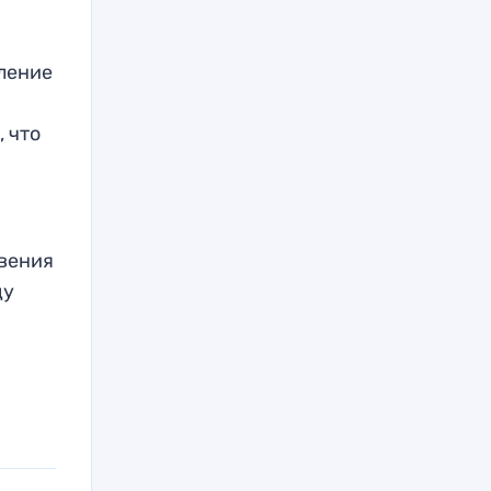
вление
, что
овения
ду