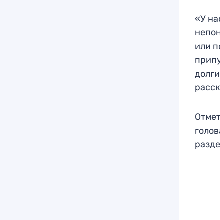
«У на
непон
или п
припу
долги
расск
Отмет
голов
разде