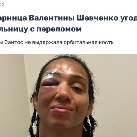
22
ерница Валентины Шевченко уго
ольницу с переломом
ы Сантос не выдержала орбитальная кость