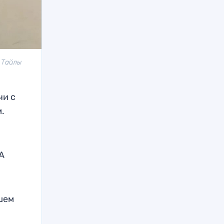
 Тайлы
чи с
.
A
шем