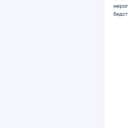
мероп
бедст