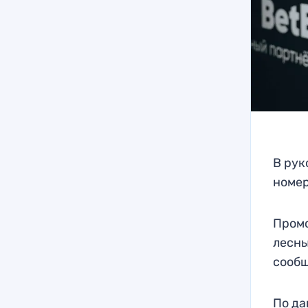
В рук
номер
Промо
лесны
сообщ
По да