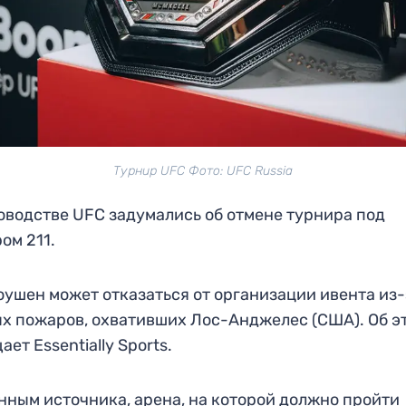
Турнир UFC Фото: UFC Russia
оводстве UFC задумались об отмене турнира под
ом 211.
ушен может отказаться от организации ивента из-
х пожаров, охвативших Лос-Анджелес (США). Об э
ает Essentially Sports.
нным источника, арена, на которой должно пройти