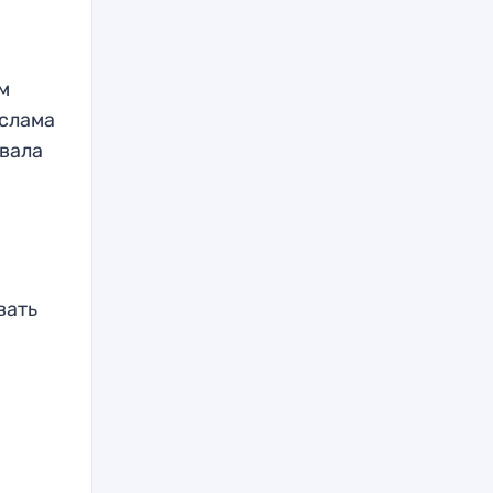
ым
Ислама
овала
вать