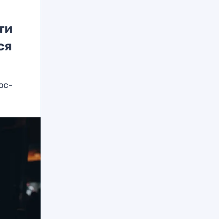
ти
ся
ос-