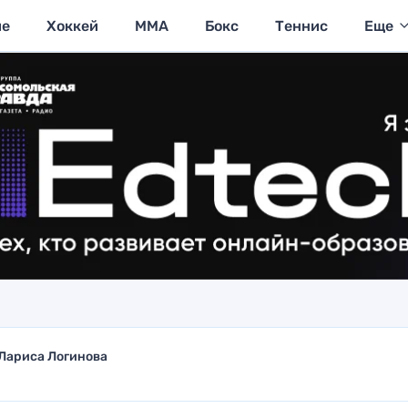
ие
Хоккей
MMA
Бокс
Теннис
Еще
Лариса Логинова