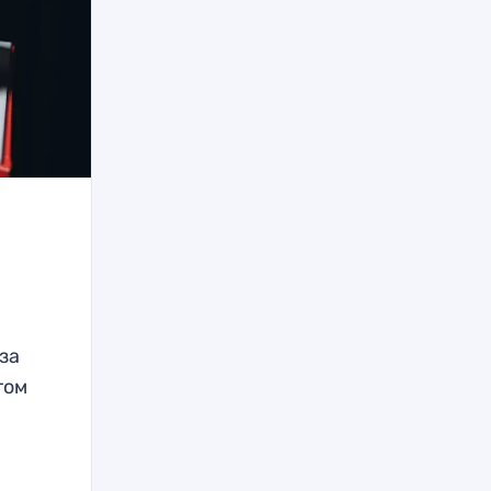
за
том