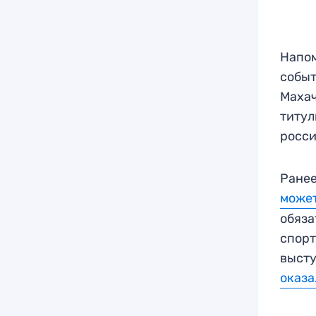
Напом
событ
Махач
титул
росси
Ранее
может
обяза
спорт
высту
оказа