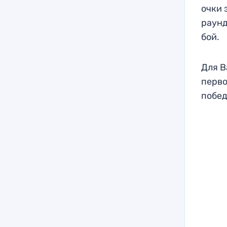
очки 
раунд
бой.
Для В
перво
побед