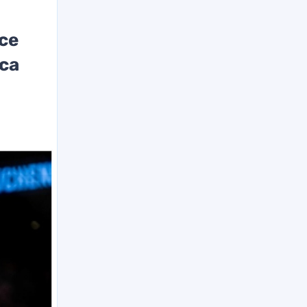
се
са