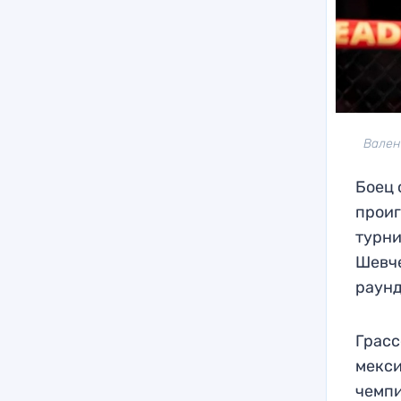
Вален
Боец 
проиг
турни
Шевч
раунд
Грасс
мекс
чемпи