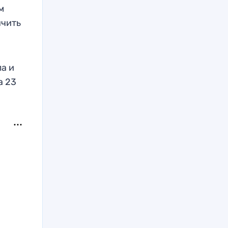
м
нчить
а и
а 23