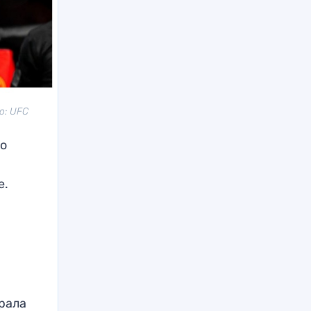
о: UFC
ко
е.
ирала