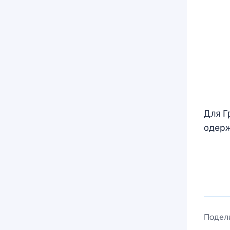
Для Г
одерж
Подел