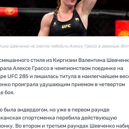
тина Шевченко не смогла победить Алексу Грассо в реванше. Фот
смешанного стиля из Киргизии Валентина Шевчен
рала Алексе Грассо в чемпионством поединке на
ре UFC 285 и лишилась титула в наилегчайшем вес
енко проиграла удушающим приемом в четвертом
е боя.
о была андердогом, но уже в первом раунде
иканская спортсменка перебила действующую
онку. Во втором и третьем раундах Шевченко наб