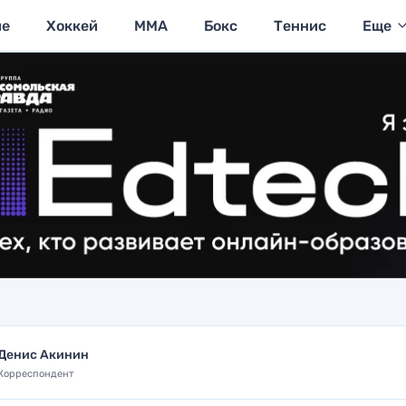
ие
Хоккей
MMA
Бокс
Теннис
Еще
Денис Акинин
Корреспондент