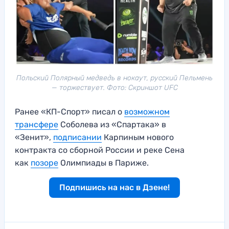
Польский Полярный медведь в нокаут, русский Пельмень
— торжествует. Фото: Скриншот UFC
Ранее «КП-Спорт» писал о
возможном
трансфере
Соболева из «Спартака» в
«Зенит»,
подписании
Карпиным нового
контракта со сборной России и реке Сена
как
позоре
Олимпиады в Париже.
Подпишись на нас в Дзене!